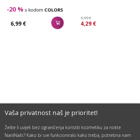
-20 %
s kodom
COLORS
6,99 €
6,99 €
4,29 €
Vaša privatnost naš je prioritet!
Želite li uvijek bez ograničenja koristiti kozmetiku za nokte
NaniNails? Kako bi sve funkcioniralo kako treba, potrebna nam