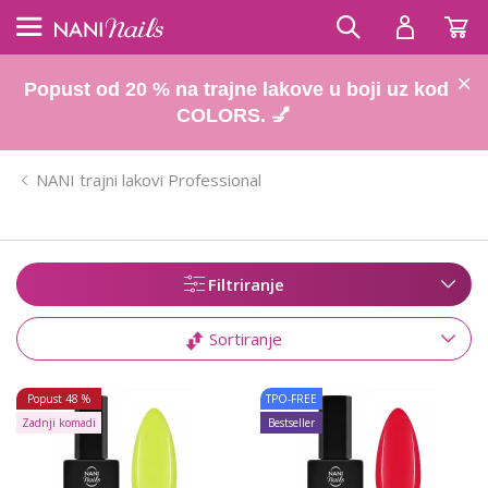
Popust od 20 % na trajne lakove u boji uz kod
COLORS. 💅
NANI trajni lakovi Professional
Filtriranje
Sortiranje
Popust
48 %
TPO-FREE
Zadnji komadi
Bestseller