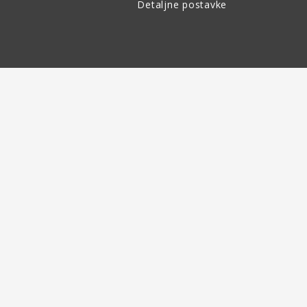
Detaljne postavke
Povrat robe
do 30 dana