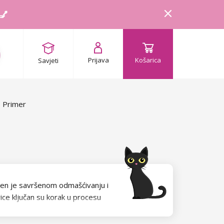
 💅
Prijava
Košarica
Savjeti
Primer
jen je savršenom odmašćivanju i
vice ključan su korak u procesu
ianjanje ljepila. Primer
što poboljšava povezanost