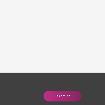
e
Slažem se