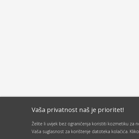
Vaša privatnost naš je prioritet!
Želite li uvijek bez ograničenja koristiti kozmetiku z
Vaša suglasnost za korištenje datoteka kolačića. Kliko