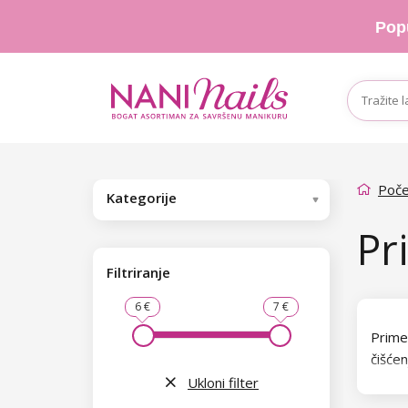
Pop
Poče
Kategorije
Pr
Filtriranje
6 €
7 €
Prime
čišćen
produl
Ukloni filter
osigu