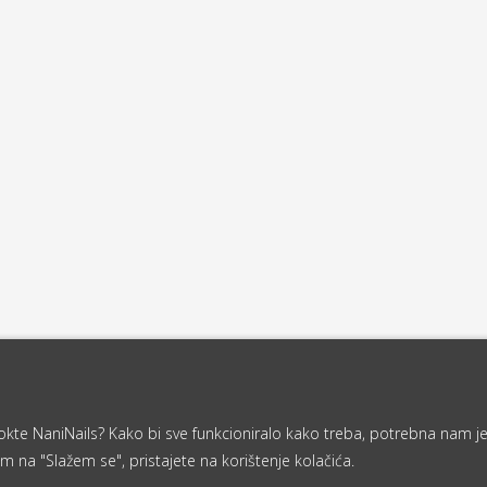
a nokte NaniNails? Kako bi sve funkcioniralo kako treba, potrebna nam j
m na "Slažem se", pristajete na korištenje kolačića.