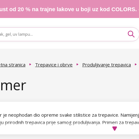
ust od 20 % na trajne lakove u boji uz kod COLORS.
tna stranica
Trepavice i obrve
Produljivanje trepavica
imer
r je neophodan dio opreme svake stilistice za trepavice. Namijen
ju prirodnih trepavica prije samog produljivanja. Primeri za trepa
jivanja trepavica jer pripremaju prirodne trepavice za optimalno pr
rava da površina trepavica bude čista, bez masnoća i nečistoća, 