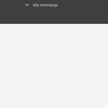
Više informacija
Poštarina
Ša
od 2.9 €
o
O kupovini
O nam
Dostava i plaćanje
Blog
Humanit
Uvjeti poslovanja
Tko sm
Povrat robe u roku do 30 dana
Poklon 