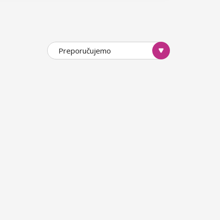
izajnirani uzimajući u obzir
 znatno povećanje prianjanja
enih trepavica. Dodatno su
rimere za trepavice postići ćete
Preporučujemo