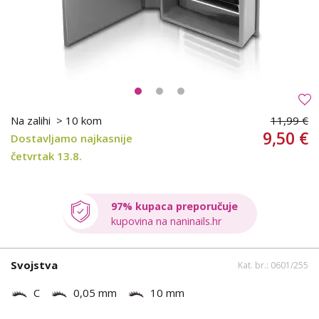
Na zalihi
> 10 kom
11,99 €
9,50 €
Dostavljamo najkasnije
četvrtak 13.8.
97% kupaca preporučuje
kupovina na naninails.hr
Svojstva
Kat. br.: 0601/255
C
0,05 mm
10 mm