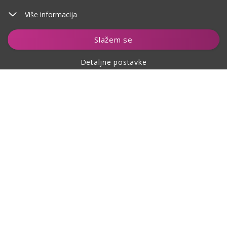
Više informacija
Dodaj u košaricu
Slažem se
Detaljne postavke
O kupovini