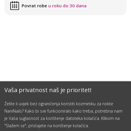
Povrat robe
u roku do 30 dana
Vaša privatnost naš je prioritet!
Želite li uvijek bez ograničenja koristiti kozmetiku za nokte
NaniNails? Kako bi sve funkcioniralo kako treba, potrebna nam
je Vaša suglasnost za korištenje datoteka kolačića. Klikom na
"Slažem se", pristajete na korištenje kolačića.