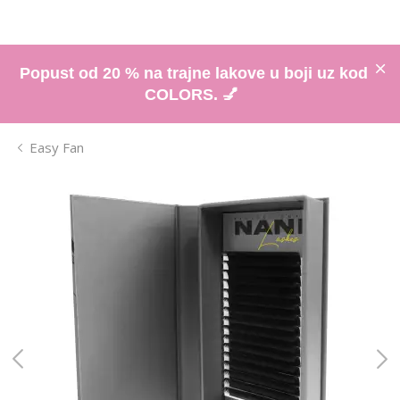
Popust od 20 % na trajne lakove u boji uz kod
COLORS. 💅
Easy Fan