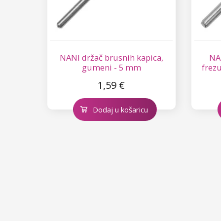
Star Flakes
NANI držač brusnih kapica,
NA
gumeni - 5 mm
frezu
1,59 €
Dodaj u košaricu