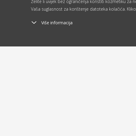
Želite li uvijek bez ograničenja koristiti kozmetiku z
Vaša suglasnost za korištenje datoteka kolačića. Kliko
Više informacija
Poštarina
Ša
od 2.9 €
o
O kupovini
O nam
Dostava i plaćanje
Blog