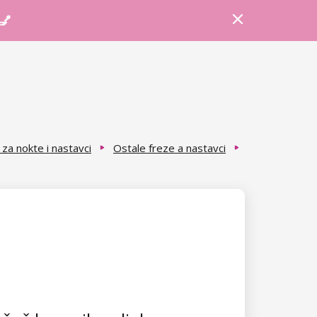
Prijava
Košarica
Savjeti
 💅
za nokte i nastavci
Ostale freze a nastavci