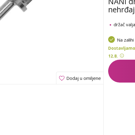
NANI dr
nehrđaju
držač valj
Na zalihi
Dostavljamo 
12.8.
Dodaj u omiljene