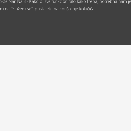
a nokte NaniNails? Kako bi sve funkcioniralo kako treba, potrebna nam j
m na "Slažem se", pristajete na korištenje kolačića.
Od 40 €
ljemo u roku
besplatna
d 24 sata
dostava
a
Povratna adresa
Robni terminali Zagreb