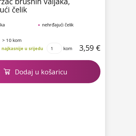
žač brusnih valjaka,
ći čelik
aka
nehrđajući čelik
> 10 kom
3,59 €
kom
najkasnije u srijedu
Dodaj u košaricu