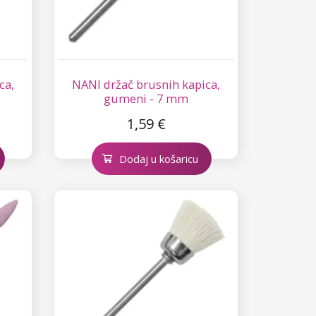
ca,
NANI držač brusnih kapica,
gumeni - 7 mm
1,59 €
Dodaj u košaricu