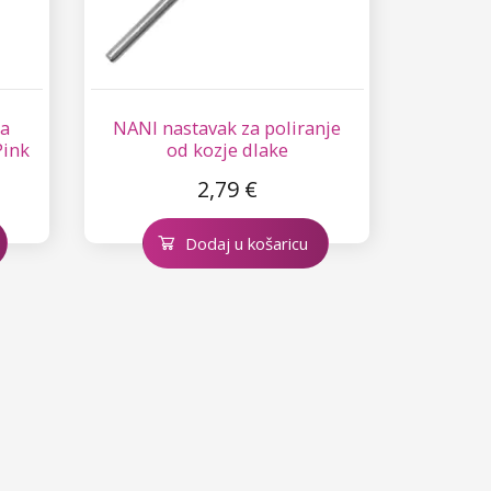
za
NANI nastavak za poliranje
Pink
od kozje dlake
2,79 €
Dodaj u košaricu