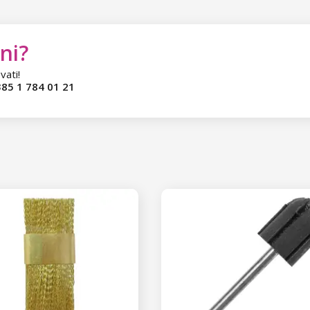
ni?
vati!
85 1 784 01 21