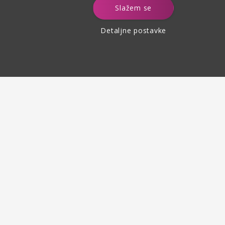
e
Slažem se
Detaljne postavke
Povrat robe
do 30 dana