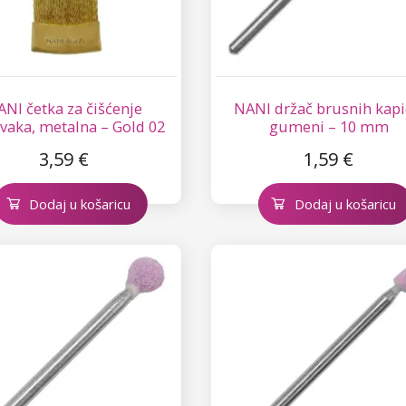
NI četka za čišćenje
NANI držač brusnih kapi
vaka, metalna – Gold 02
gumeni – 10 mm
3,59 €
1,59 €
Dodaj u košaricu
Dodaj u košaricu