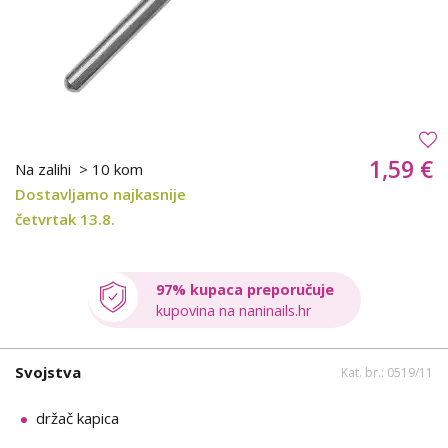
1,59 €
Na zalihi
> 10 kom
Dostavljamo najkasnije
četvrtak 13.8.
97% kupaca preporučuje
kupovina na naninails.hr
Svojstva
Kat. br.: 0519/11
držač kapica