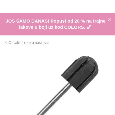
JOŠ ŠAMO DANAS! Popust od 20 % na trajne
lakove u boji uz kod COLORS. 💅
Ostale freze a nastavci