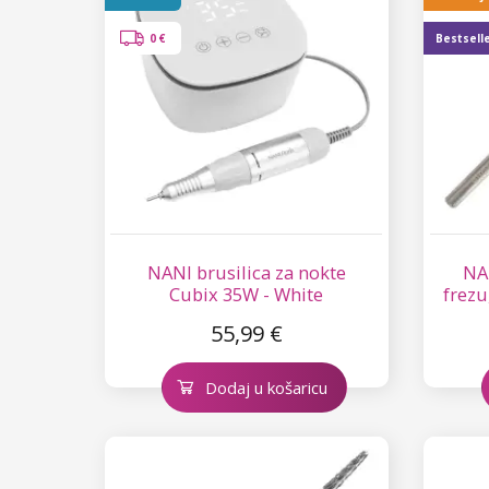
Star Flakes
0 €
Bestsell
NANI brusilica za nokte
NA
Cubix 35W - White
frezu
55,99 €
Dodaj u košaricu