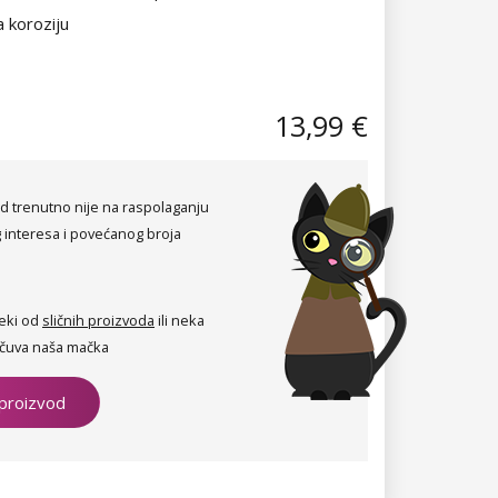
 koroziju
13,99 €
d trenutno nije na raspolaganju
 interesa i povećanog broja
eki od
sličnih proizvoda
ili neka
čuva naša mačka
 proizvod