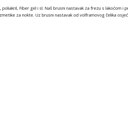
, poliakril, Fiber gel i sl. Naš brusni nastavak za frezu s lakoćom 
ozmetike za nokte. Uz brusni nastavak od volframovog čelika osjeć