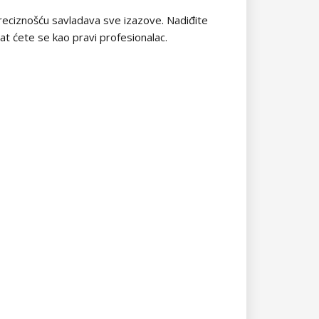
i preciznošću savladava sve izazove. Nadiđite
at ćete se kao pravi profesionalac.