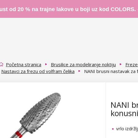
ust od 20 % na trajne lakove u boji uz kod COLORS.
Početna stranica
Brusilice za modeliranje noktiju
Freze 
Nastavci za frezu od volfram čelika
NANI brusni nastavak za f
NANI br
konusni
vrlo izdržlj