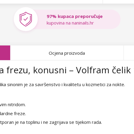
97% kupaca preporučuje
kupovina na naninails.hr
Ocjena proizvoda
 frezu, konusni – Volfram čelik 
ka sinonim je za savršenstvo i kvalitetu u kozmetici za nokte.
vim nitridom.
dardne freze.
tporan je na toplinu i ne zagrijava se tijekom rada.