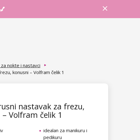
Prijava
Košarica
Savjeti
 💅
za nokte i nastavci
rezu, konusni – Volfram čelik 1
usni nastavak za frezu,
 – Volfram čelik 1
iv
idealan za manikuru i
pedikuru