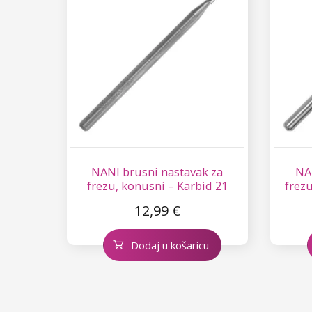
NANI brusni nastavak za
NA
frezu, konusni – Karbid 21
frez
12,99 €
Dodaj u košaricu