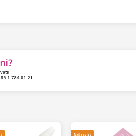
ni?
vati!
85 1 784 01 21
et
Naš savjet