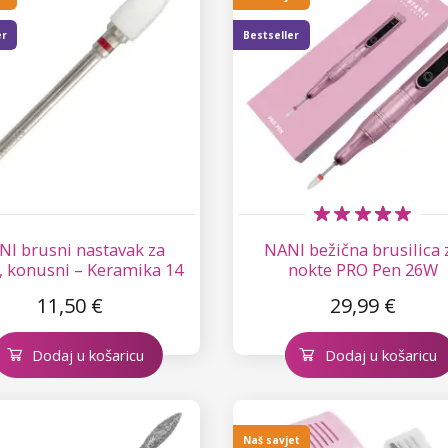
er
Bestseller
NI brusni nastavak za
NANI bežična brusilica 
, konusni – Keramika 14
nokte PRO Pen 26W
11,50 €
29,99 €
Dodaj u košaricu
Dodaj u košaricu
Naš savjet