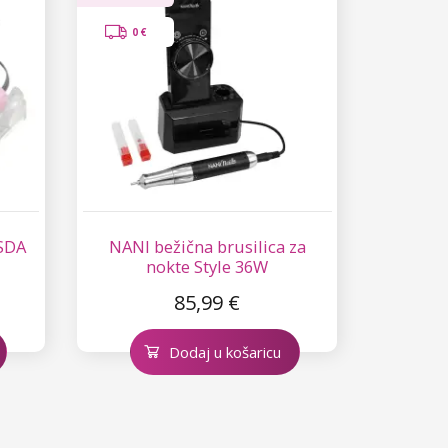
0 €
JSDA
NANI bežična brusilica za
nokte Style 36W
85,99 €
Dodaj u košaricu