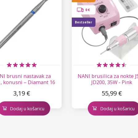
0 €
Bestseller
NI brusni nastavak za
NANI brusilica za nokte 
u, konusni – Diamant 16
JD200, 35W - Pink
3,19 €
55,99 €
Dodaj u košaricu
Dodaj u košaricu