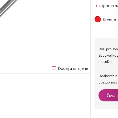
otporan na
Crvene
Ovaj proizvo
zbog velikog
narudžbi.
Dodaj u omiljene
Odaberite n
dostupnost 
Čuvaj