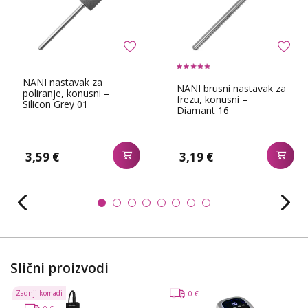
NANI nastavak za
NANI brusni nastavak za
poliranje, konusni –
frezu, konusni –
Silicon Grey 01
Diamant 16
3,59 €
3,19 €
Slični proizvodi
Zadnji komadi
0 €