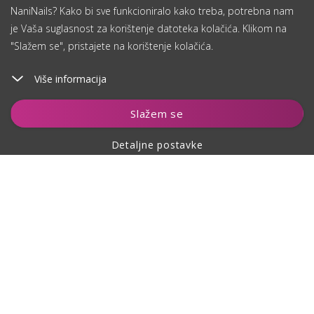
NaniNails? Kako bi sve funkcioniralo kako treba, potrebna nam
je Vaša suglasnost za korištenje datoteka kolačića. Klikom na
"Slažem se", pristajete na korištenje kolačića.
Više informacija
Dodaj u košaricu
Slažem se
Detaljne postavke