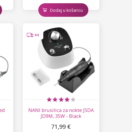
Dodaj u košaricu
0 €
med
NANI brusilica za nokte JSDA
JD9M, 35W - Black
71,99 €