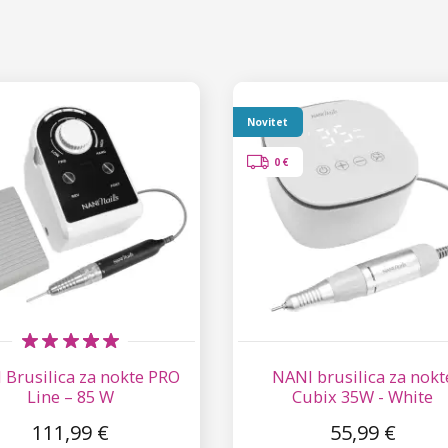
Novitet
0 €
 Brusilica za nokte PRO
NANI brusilica za nokt
Line – 85 W
Cubix 35W - White
111,99 €
55,99 €