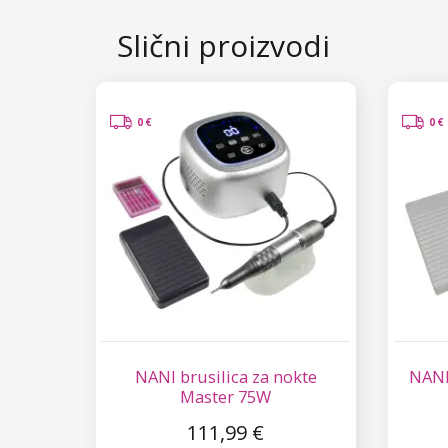
Slični proizvodi
0 €
0 €
NANI brusilica za nokte
NANI
Master 75W
111,99 €