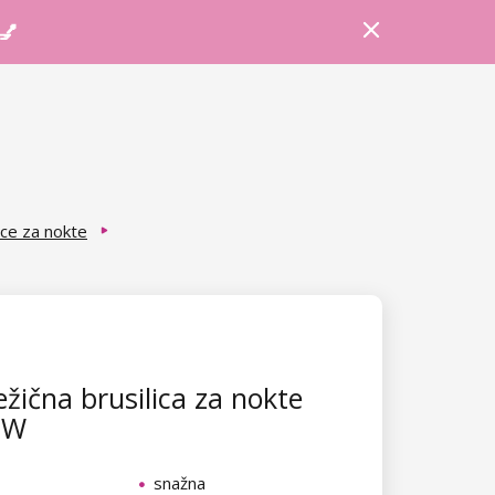
Prijava
Košarica
Savjeti
 💅
ice za nokte
žična brusilica za nokte
6W
snažna