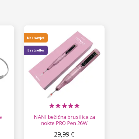
Naš savjet
Bestseller
e
NANI bežična brusilica za
nokte PRO Pen 26W
29,99 €