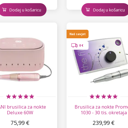
Dodaj u košaricu
Dodaj u košaricu
Naš savjet
0 €
NI brusilica za nokte
Brusilica za nokte Pro
Deluxe 60W
1030 - 30 tis. okretaja
75,99 €
239,99 €