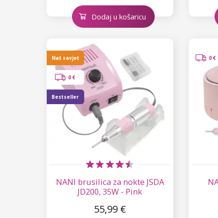
Dodaj u košaricu
Naš savjet
0 €
0 €
Bestseller
NANI brusilica za nokte JSDA
NA
JD200, 35W - Pink
55,99 €