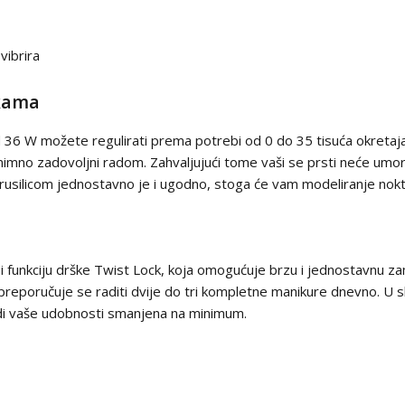
vibrira
ukama
d 36 W možete regulirati prema potrebi od 0 do 35 tisuća okretaja
nimno zadovoljni radom. Zahvaljujući tome vaši se prsti neće umor
usilicom jednostavno je i ugodno, stoga će vam modeliranje noktij
i funkciju drške Twist Lock, koja omogućuje brzu i jednostavnu za
reporučuje se raditi dvije do tri kompletne manikure dnevno. U s
adi vaše udobnosti smanjena na minimum.