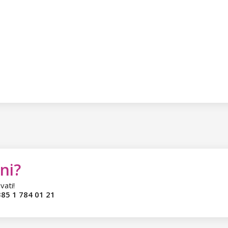
ni?
vati!
85 1 784 01 21