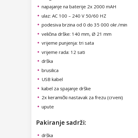
Kolekcija Chocolate Box
napajanje na baterije 2x 2000 mAH
Dolly Polka Dots
Folije za ukrašavanje
Kolekcija Romantic Sunset
ulaz: AC 100 – 240 V 50/60 HZ
Circus
Aluminium Flakes
podesiva brzina od 0 do 35 000 okr./min
Kolekcija Paradise Dream
veličina drške: 140 mm, Ø 21 mm
Star Flakes
Kolekcija Ocean Drive
vrijeme punjenja: tri sata
vrijeme rada: 12 sati
Kolekcija Pure Beauty
drška
brusilica
Kolekcija Cupcake
USB kabel
Kolekcija Time to Warm Up
kabel za spajanje drške
2x keramički nastavak za frezu (crveni)
Kolekcija Let It Snow!
upute
Kolekcija Heartbeat
Pakiranje sadrži:
Kolekcija Princess
drška