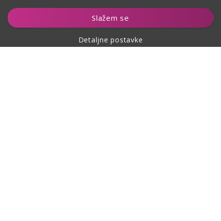
Dodaj u košaricu
Slažem se
Detaljne postavke
O kupovini