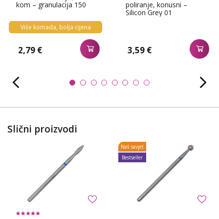
kom – granulacija 150
poliranje, konusni –
Silicon Grey 01
Više komada, bolja cijena
2,79 €
3,59 €
Slični proizvodi
Naš savjet
Bestseller