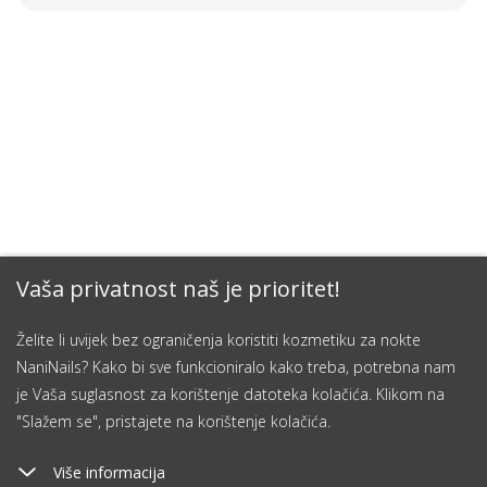
Vaša privatnost naš je prioritet!
Želite li uvijek bez ograničenja koristiti kozmetiku za nokte
NaniNails? Kako bi sve funkcioniralo kako treba, potrebna nam
je Vaša suglasnost za korištenje datoteka kolačića. Klikom na
"Slažem se", pristajete na korištenje kolačića.
Više informacija