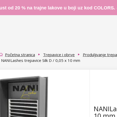
ust od 20 % na trajne lakove u boji uz kod COLORS.
Početna stranica
Trepavice i obrve
Produljivanje trepa
NANILashes trepavice Silk D / 0,05 x 10 mm
NANILas
10 mm