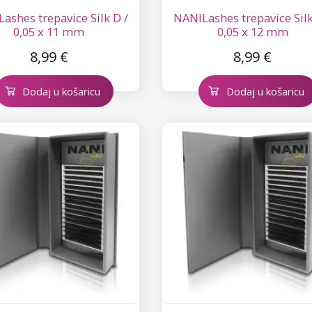
ashes trepavice Silk D /
NANILashes trepavice Silk
0,05 x 11 mm
0,05 x 12 mm
8,99 €
8,99 €
Dodaj u košaricu
Dodaj u košaricu