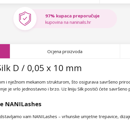
97% kupaca preporučuje
kupovina na naninails.hr
Ocjena proizvoda
ilk D / 0,05 x 10 mm
dom i nježnom mekanom strukturom, što osigurava savršeno prirodan
nje je vrlo jednostavno i brzo. Uz liniju Silk postići ćete savršeno 
ce NANILashes
dstavljamo vam NANILashes – vrhunske umjetne trepavice, dizajni