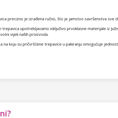
ica precizno je izrađena ručno, što je jamstvo savršenstva sve do 
h trepavica upotrebljavamo isključivo prvoklasne materijale iz Ju
votni vijek naših proizvoda.
kica na koju su pričvršćene trepavice u pakiranju omogućuje jednost
ni?