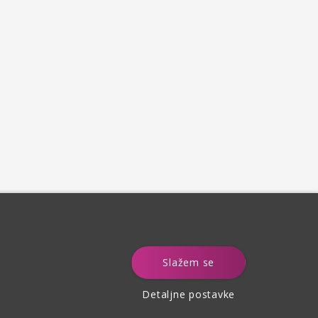
e
Slažem se
Detaljne postavke