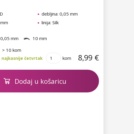
 D
debljina: 0,05 mm
0 mm
linija: Silk
0,05 mm
10 mm
> 10 kom
8,99 €
kom
 najkasnije četvrtak
Dodaj u košaricu