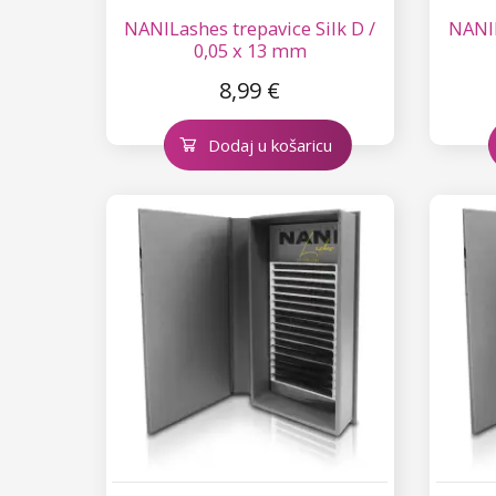
NANILashes trepavice Silk D /
NANIL
0,05 x 13 mm
8,99 €
Dodaj u košaricu