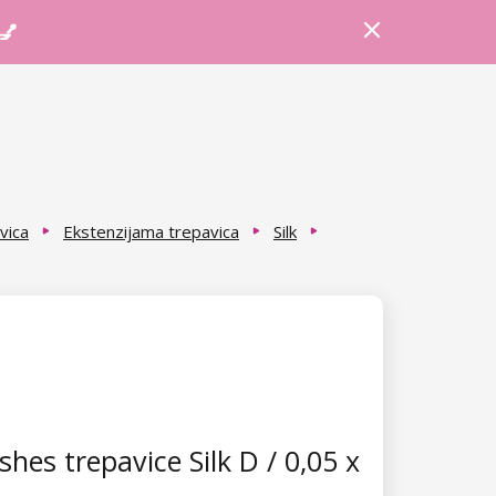
Prijava
Košarica
Savjeti
 💅
vica
Ekstenzijama trepavica
Silk
hes trepavice Silk D / 0,05 x