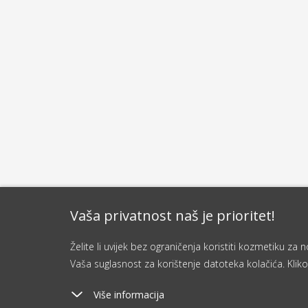
Vaša privatnost naš je prioritet!
Želite li uvijek bez ograničenja koristiti kozmetiku z
Vaša suglasnost za korištenje datoteka kolačića. Kliko
Više informacija