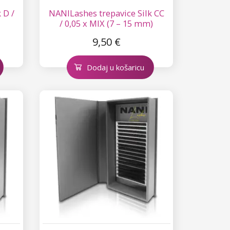
 D /
NANILashes trepavice Silk CC
/ 0,05 x MIX (7 – 15 mm)
9,50 €
Dodaj u košaricu