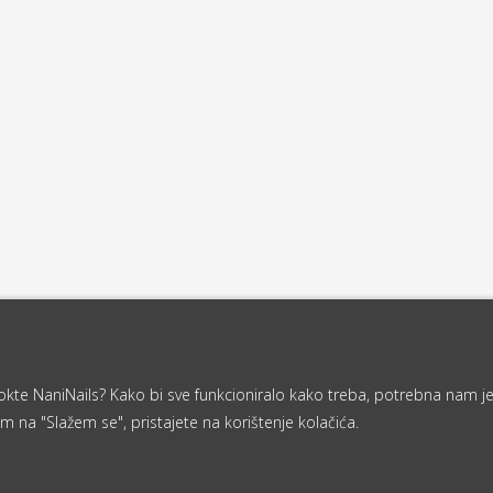
a nokte NaniNails? Kako bi sve funkcioniralo kako treba, potrebna nam j
m na "Slažem se", pristajete na korištenje kolačića.