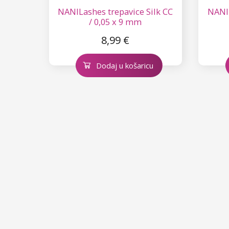
NANILashes trepavice Silk CC
NANIL
/ 0,05 x 9 mm
8,99 €
Dodaj u košaricu