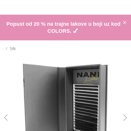
Popust od 20 % na trajne lakove u boji uz kod
COLORS. 💅
Silk