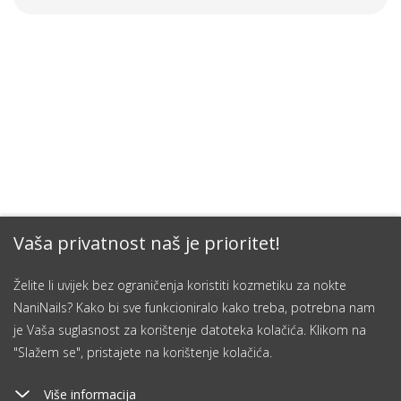
Vaša privatnost naš je prioritet!
Želite li uvijek bez ograničenja koristiti kozmetiku za nokte
NaniNails? Kako bi sve funkcioniralo kako treba, potrebna nam
je Vaša suglasnost za korištenje datoteka kolačića. Klikom na
"Slažem se", pristajete na korištenje kolačića.
Više informacija