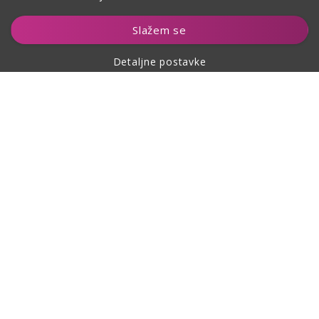
Dodaj u košaricu
Slažem se
Detaljne postavke
O kupovini