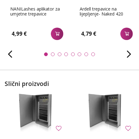
NANILashes aplikator za
Ardell trepavice na
umjetne trepavice
lijepljenje- Naked 420
4,99 €
4,79 €
Slični proizvodi