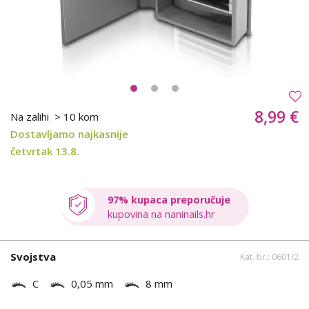
8,99 €
Na zalihi
> 10 kom
Dostavljamo najkasnije
četvrtak 13.8.
97% kupaca preporučuje
kupovina na naninails.hr
Svojstva
Kat. br.: 0601/2
C
0,05 mm
8 mm