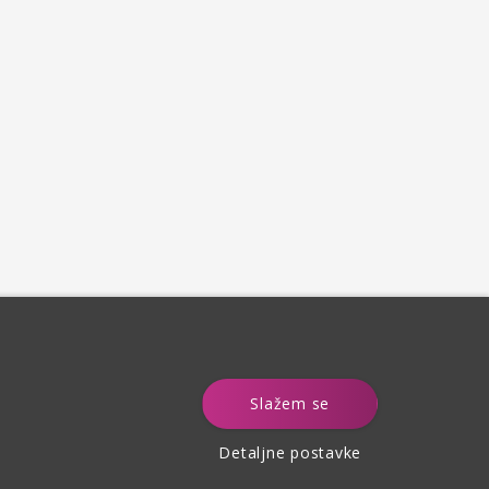
e
Slažem se
Detaljne postavke