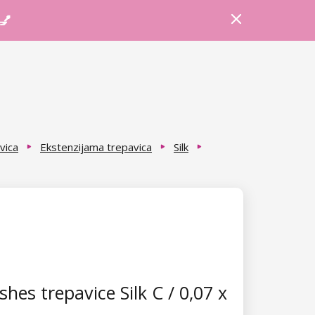
Prijava
Košarica
Savjeti
 💅
vica
Ekstenzijama trepavica
Silk
hes trepavice Silk C / 0,07 x