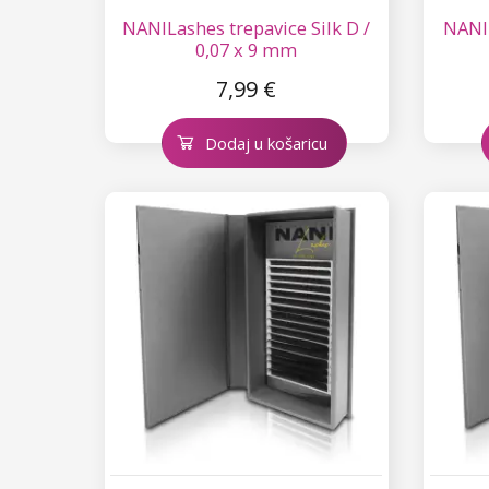
NANILashes trepavice Silk D /
NANIL
0,07 x 9 mm
7,99 €
Dodaj u košaricu