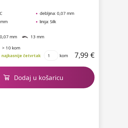
 C
debljina: 0,07 mm
3 mm
linija: Silk
0,07 mm
13 mm
> 10 kom
7,99 €
kom
 najkasnije četvrtak
Dodaj u košaricu