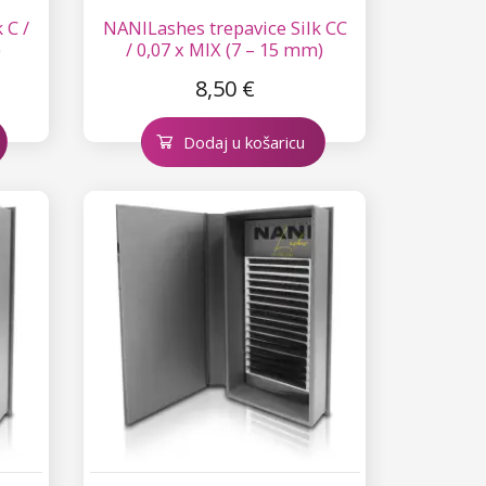
 C /
NANILashes trepavice Silk CC
)
/ 0,07 x MIX (7 – 15 mm)
8,50 €
Dodaj u košaricu