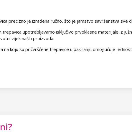
ica precizno je izrađena ručno, što je jamstvo savršenstva sve do 
h trepavica upotrebljavamo isključivo prvoklasne materijale iz Ju
votni vijek naših proizvoda.
kica na koju su pričvršćene trepavice u pakiranju omogućuje jednost
ni?