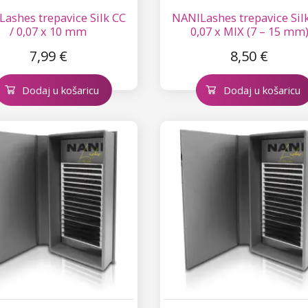
ashes trepavice Silk CC
NANILashes trepavice Silk
/ 0,07 x 10 mm
0,07 x MIX (7 – 15 mm
7,99 €
8,50 €
Dodaj u košaricu
Dodaj u košaricu