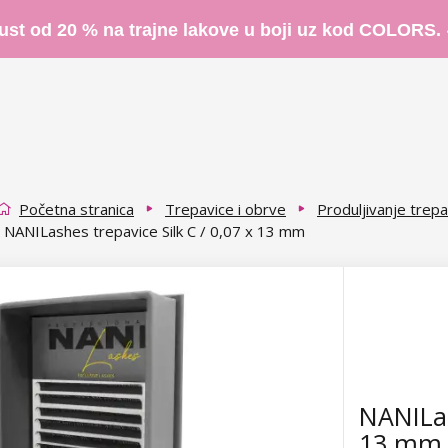
ust od 20 % na trajne lakove u boji uz kod COLORS.
Početna stranica
Trepavice i obrve
Produljivanje trepa
NANILashes trepavice Silk C / 0,07 x 13 mm
NANILas
13 mm