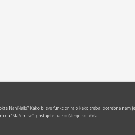
a nokte NaniNails? Kako bi sve funkcioniralo kako treba, potrebna nam j
m na "Slažem se", pristajete na korištenje kolačića.