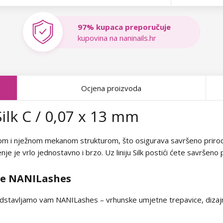
97% kupaca preporučuje
kupovina na naninails.hr
Ocjena proizvoda
ilk C / 0,07 x 13 mm
dom i nježnom mekanom strukturom, što osigurava savršeno prirodan
nje je vrlo jednostavno i brzo. Uz liniju Silk postići ćete savršeno 
ce NANILashes
dstavljamo vam NANILashes – vrhunske umjetne trepavice, dizajni