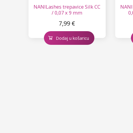
NANILashes trepavice Silk CC
NANIL
/ 0,07 x 9 mm
0,
7,99 €
Dodaj u košaricu