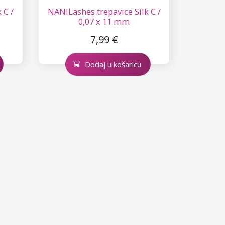
 C /
NANILashes trepavice Silk C /
0,07 x 11 mm
7,99 €
Dodaj u košaricu