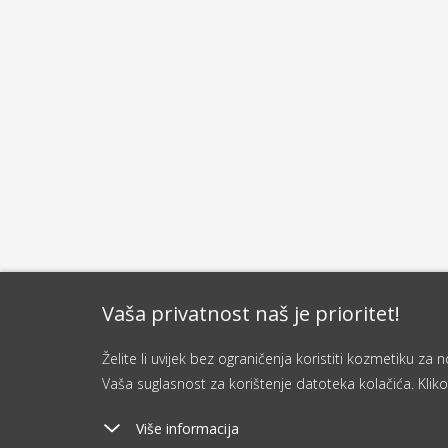
Vaša privatnost naš je prioritet!
Želite li uvijek bez ograničenja koristiti kozmetiku z
Vaša suglasnost za korištenje datoteka kolačića. Kliko
Više informacija