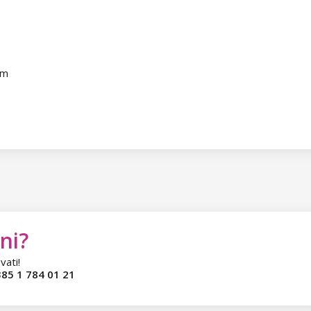
 cm
ni?
vati!
85 1 784 01 21