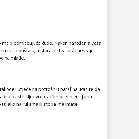
kao malo pomlađujuće čudo. Nakon nanošenja vaša
e mišići opuštaju, a stara mrtva koža nestaje.
godina mlađe.
 također utječe na potrošnju parafina. Pazite da
fina ovisi isključivo o vašim preferencijama
ati ako na rukama ili stopalima imate