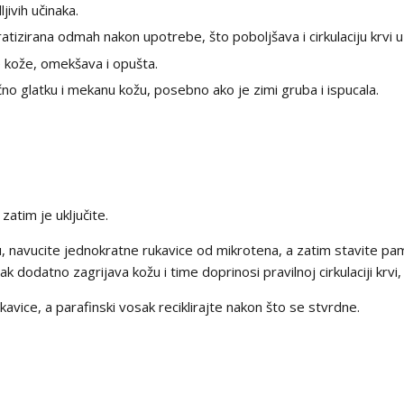
ivih učinaka.
ratizirana odmah nakon upotrebe, što poboljšava i cirkulaciju krvi u 
 kože, omekšava i opušta.
o glatku i mekanu kožu, posebno ako je zimi gruba i ispucala.
zatim je uključite.
, navucite jednokratne rukavice od mikrotena, a zatim stavite pam
sak dodatno zagrijava kožu i time doprinosi pravilnoj cirkulaciji krvi
avice, a parafinski vosak reciklirajte nakon što se stvrdne.