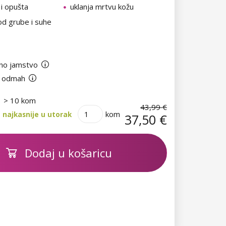
i opušta
uklanja mrtvu kožu
d grube i suhe
no jamstvo
 odmah
> 10 kom
43,99 €
kom
 najkasnije u utorak
37,50 €
Dodaj u košaricu