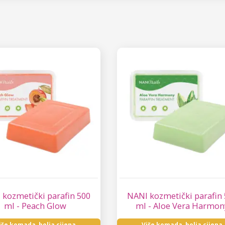
 kozmetički parafin 500
NANI kozmetički parafin
ml - Peach Glow
ml - Aloe Vera Harmon
iše komada, bolja cijena
Više komada, bolja cijena