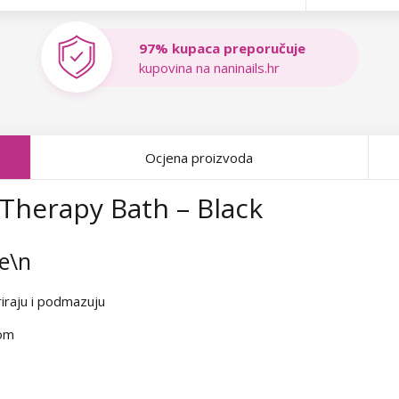
97% kupaca preporučuje
kupovina na naninails.hr
Ocjena proizvoda
Therapy Bath – Black
ke\n
eriraju i podmazuju
žom