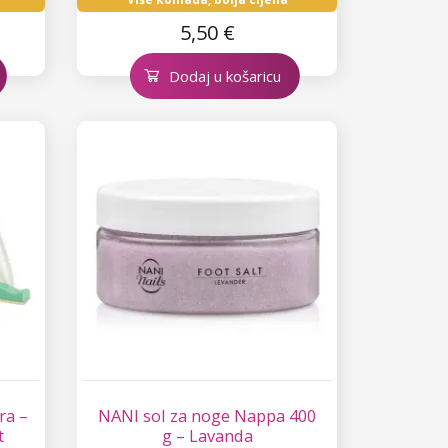
5,50 €
Dodaj u košaricu
ra –
NANI sol za noge Nappa 400
t
g – Lavanda