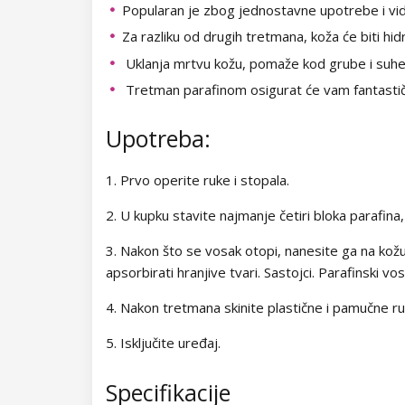
Ljepila za trepavice
Boje za trepavice i obrve
Kolekcija Chocolate Box
Popularan je zbog jednostavne upotrebe i vidlj
Star Flakes
Za razliku od drugih tretmana, koža će biti hid
Easy Fan
Primer
Setovi za trepavice i obrve
Kolekcija Romantic Sunset
Uklanja mrtvu kožu, pomaže kod grube i suhe
Flexy
Gel Remover
Njega trepavica i obrva
Kolekcija Paradise Dream
Tretman parafinom osigurat će vam fantastičn
L-Shape
Kompleti za nadogradnju
Oksidanti
Kolekcija Ocean Drive
Upotreba:
trepavica
Trepavice na lijepljenje
Kolekcija Pure Beauty
Odmašćivači i odstranjivači
Lash Shampoo
1. Prvo operite ruke i stopala.
Kolekcija Cupcake
Gel boje za trepavice i obrve
2. U kupku stavite najmanje četiri bloka parafina, 
Pribor za produljivanje trepavica
Kolekcija Time to Warm Up
Dodaci za trepavice
3. Nakon što se vosak otopi, nanesite ga na kožu
apsorbirati hranjive tvari. Sastojci. Parafinski vo
Kolekcija Let It Snow!
4. Nakon tretmana skinite plastične i pamučne ruk
Kolekcija Heartbeat
5. Isključite uređaj.
Kolekcija Princess
Specifikacije