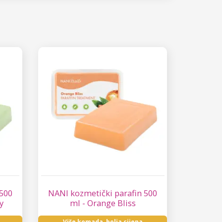
 500
NANI kozmetički parafin 500
y
ml - Orange Bliss
Više komada, bolja cijena