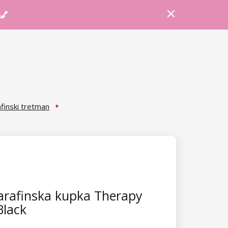
Prijava
Košarica
Savjeti
 💅
finski tretman
arafinska kupka Therapy
Black