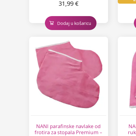
31,99 €
Dodaj u košaricu
NANI parafinske navlake od
NAN
frotira za stopala Premium –
ruk