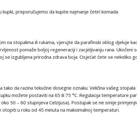
na u kupki, preporučujemo da kupite najmanje četiri komada
 na stopalima ili rukama, vjerujte da parafinski oblog djeluje 
vljenost pomaže boljoj regeneraciji i zacjeljivanju rana. Ukočeni s
a joj se izgubljena prirodna zdrava boja. Osjećat ćete se nekoliko 
oka tako da razina tekućine dosegne oznaku. Veličina vašeg stopala
pku možete postaviti na 65 ili 75 °C. Regulacija temperature para
oko 50 – 60 stupnjeva Celzijusa). Postupak se ne smije primjenjiv
 se otopiti u roku od 45 minuta na maksimalnoj temperaturi.