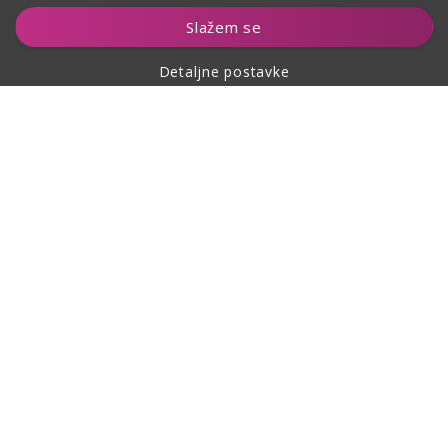
Dodaj u košaricu
Slažem se
Detaljne postavke
O kupovini