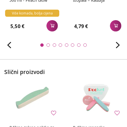
500 ml - Peach Glow
stopala – Kadulja
Više komada, bolja cijena
5,50 €
4,79 €
Slični proizvodi