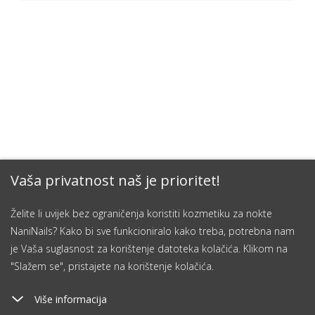
Vaša privatnost naš je prioritet!
Želite li uvijek bez ograničenja koristiti kozmetiku za nokte
NaniNails? Kako bi sve funkcioniralo kako treba, potrebna nam
je Vaša suglasnost za korištenje datoteka kolačića. Klikom na
"Slažem se", pristajete na korištenje kolačića.
Više informacija