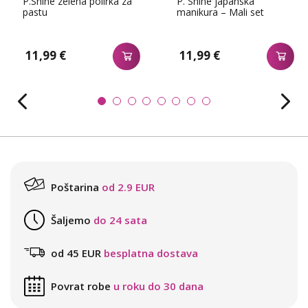
P.Shine zelena polirka za
P. Shine japanska
pastu
manikura – Mali set
11,99 €
11,99 €
Poštarina
od 2.9 EUR
Šaljemo
do 24 sata
od 45 EUR
besplatna dostava
Povrat robe
u roku do 30 dana