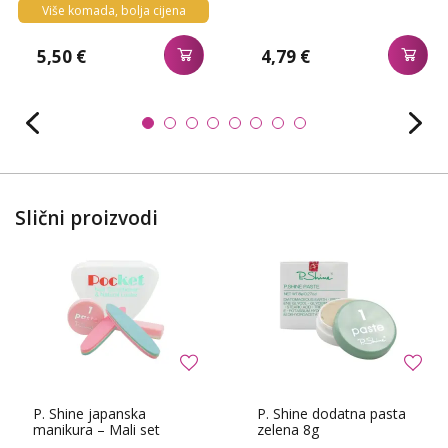
Više komada, bolja cijena
5,50 €
4,79 €
Slični proizvodi
P. Shine japanska
P. Shine dodatna pasta
manikura – Mali set
zelena 8g