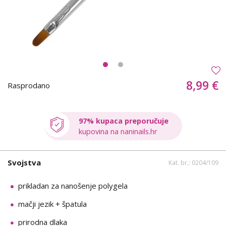
8,99 €
Rasprodano
97% kupaca preporučuje
kupovina na naninails.hr
Svojstva
Kat. br.: 0204/109
prikladan za nanošenje polygela
mačji jezik + špatula
prirodna dlaka