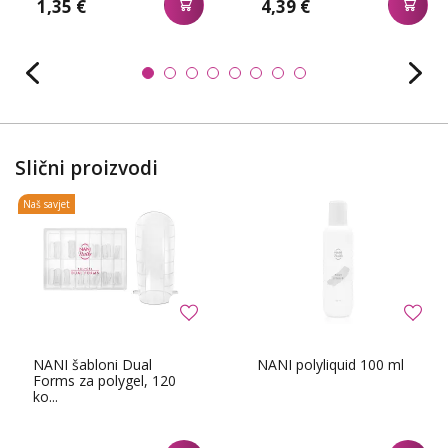
1,35 €
4,39 €
Slični proizvodi
Naš savjet
NANI šabloni Dual
NANI polyliquid 100 ml
Forms za polygel, 120
ko...