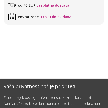
od 45 EUR
besplatna dostava
Povrat robe
u roku do 30 dana
Vaša privatnost naš je prioritet!
Želite li uvijek bez ograničenja koristiti kozmetiku za nokte
NaniNails? Kako bi sve funkcioniralo kako treba, potrebna nam