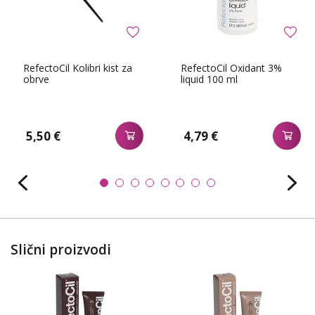
RefectoCil Kolibri kist za
RefectoCil Oxidant 3%
obrve
liquid 100 ml
5,50 €
4,79 €
Slični proizvodi