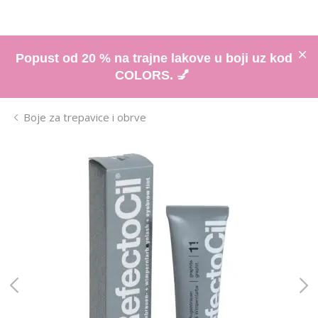
Popust od 20 % na trajne lakove u boji uz kod
COLORS. 💅
Boje za trepavice i obrve