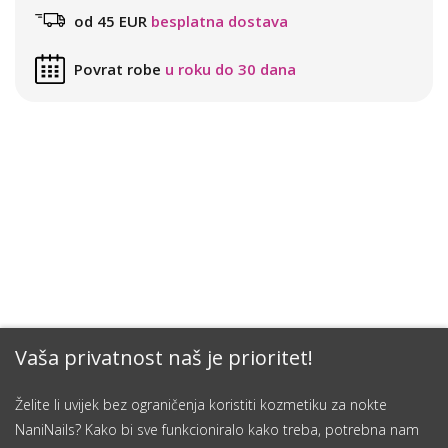
od 45 EUR
besplatna dostava
Povrat robe
u roku do 30 dana
Vaša privatnost naš je prioritet!
Želite li uvijek bez ograničenja koristiti kozmetiku za nokte
NaniNails? Kako bi sve funkcioniralo kako treba, potrebna nam