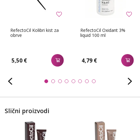
RefectoCil Kolibri kist za
RefectoCil Oxidant 3%
obrve
liquid 100 ml
5,50 €
4,79 €
Slični proizvodi