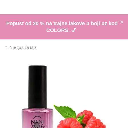
Popust od 20 % na trajne lakove u boji uz kod
COLORS. 💅
Njegujuća ulja