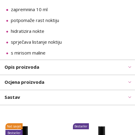
zapremnina 10 ml
potpomaže rast noktiju
hidratizira nokte
sprječava listanje noktiju
s mirisom maline
Opis proizvoda
Ocjena proizvoda
Sastav
Naš savjet
Bestseller
Bestseller