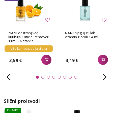
NANI odstranjivač
NANI njegujući lak
kutikula Cuticle Remover
Vitamin Bomb 14 ml
11ml - Naranča
Više komada, bolja cijena
3,59 €
3,19 €
Slični proizvodi
HEMA-FREE