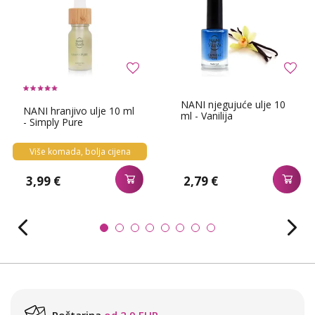
NANI njegujuće ulje 10
NANI hranjivo ulje 10 ml
ml - Vanilija
- Simply Pure
Više komada, bolja cijena
3,99 €
2,79 €