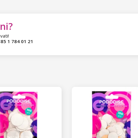
ni?
vati!
85 1 784 01 21