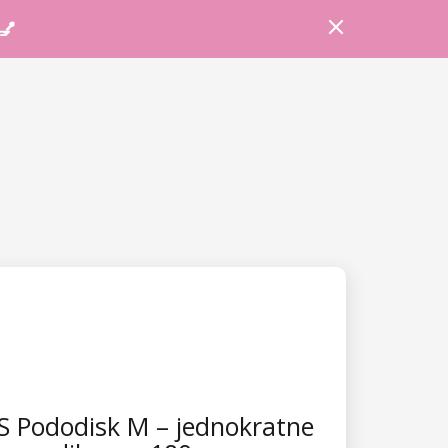
Prijava
Košarica
Savjeti
 💅
 Pododisk M – jednokratne