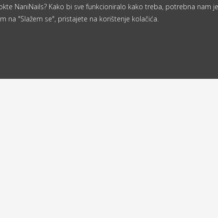
a nokte NaniNails? Kako bi sve funkcioniralo kako treba, potrebna nam j
m na "Slažem se", pristajete na korištenje kolačića.
Od 40 €
ljemo u roku
besplatna
d 24 sata
dostava
a
Povratna adresa