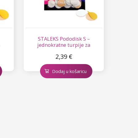
STALEKS Pododisk S –
a
jednokratne turpije za
pedikuru - 180
2,39 €
Dodaj u košaricu