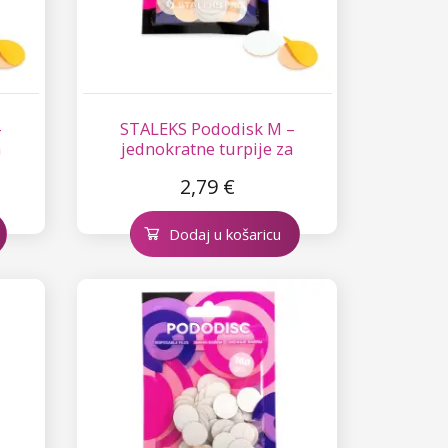
–
STALEKS Pododisk M –
a
jednokratne turpije za
pedikuru - 240
2,79 €
Dodaj u košaricu