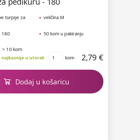
 za pedikuru - 180
e turpije za
veličina M
a 180
50 kom u pakiranju
> 10 kom
2,79 €
kom
 najkasnije u utorak
Dodaj u košaricu