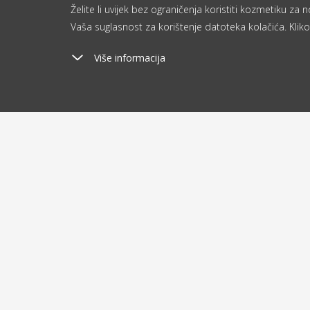
Želite li uvijek bez ograničenja koristiti kozmetiku z
Vaša suglasnost za korištenje datoteka kolačića. Kliko
Više informacija
Poštarina
Ša
od 2.9 €
o
O kupovini
O nam
Dostava i plaćanje
Blog