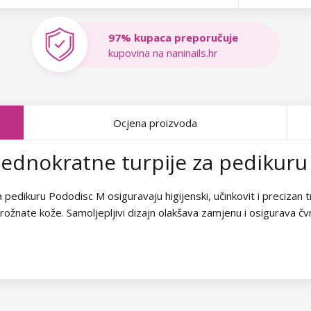
97% kupaca preporučuje
kupovina na naninails.hr
Ocjena proizvoda
ednokratne turpije za pedikuru 
pedikuru Pododisc M osiguravaju higijenski, učinkovit i precizan t
ožnate kože. Samoljepljivi dizajn olakšava zamjenu i osigurava čvr