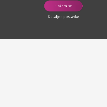
e
Slažem se
Detaljne postavke
Povrat robe
do 30 dana