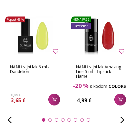
Popust
48 %
HEMA-FREE
Bestseller
NANI trajni lak 6 ml -
NANI trajni lak Amazing
Dandelion
Line 5 ml - Lipstick
Flame
-20 %
s kodom
COLORS
6,99 €
3,65 €
4,99 €