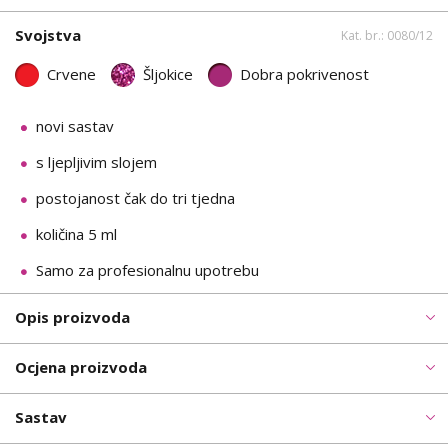
Svojstva
Kat. br.: 0080/12
Crvene
Šljokice
Dobra pokrivenost
novi sastav
s ljepljivim slojem
postojanost čak do tri tjedna
količina 5 ml
Samo za profesionalnu upotrebu
Opis proizvoda
Ocjena proizvoda
Sastav