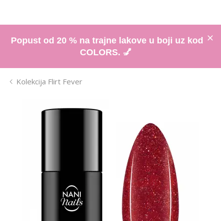
Popust od 20 % na trajne lakove u boji uz kod
COLORS. 💅
Kolekcija Flirt Fever