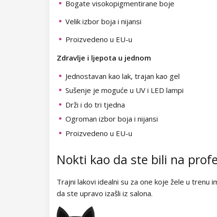
Kolekcija Easter Egg
Kolekcija Night Beat
Bogate visokopigmentirane boje
Velik izbor boja i nijansi
Kolekcija Lovely Kiss
Kolekcija Party Animal
Proizvedeno u EU-u
Kolekcija Magic Winter
Kolekcija Glitter Flash
Zdravlje i ljepota u jednom
Kolekcija Old Passion
NANI trajni lakovi Simply Pure
Jednostavan kao lak, trajan kao gel
Kolekcija Rainbow Tones
Kolekcija Brownie
NeoNail trajni lakovi Collection
Sušenje je moguće u UV i LED lampi
Drži i do tri tjedna
Kolekcija Beach Party
Kolekcija Time to Shine
Trajni lakovi za poseban nail art
Ogroman izbor boja i nijansi
Kolekcija Pure Elegance
Kolekcija Garden of Serenity
Proizvedeno u EU-u
Lakovi za nokte
Kolekcija Pastel Candy
Kolekcija Morning Muse
Nokti kao da ste bili na prof
Lakovi u boji
UV gelovi
Kolekcija New York City
Lakovi za nokte - Classic
Dječji lakovi
UV gelovi u boji
Akrilni sustav
Trajni lakovi idealni su za one koje žele u trenu 
da ste upravo izašli iz salona.
Kolekcija Army Lady
Lakovi za nokte - Super Shine
NANI UV gely Professional
Lakovi za ukrašavanje
Završni UV gelovi
Akrigel
Polyakrili