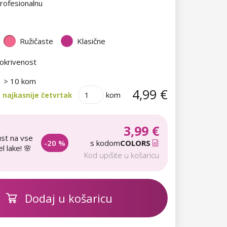
rofesionalnu
Ružičaste
Klasične
okrivenost
> 10 kom
4,99 €
kom
 najkasnije četvrtak
3,99 €
st na vse
-20 %
s kodom
COLORS
l lake! 🌸
Kod upišite u košaricu
Dodaj u košaricu