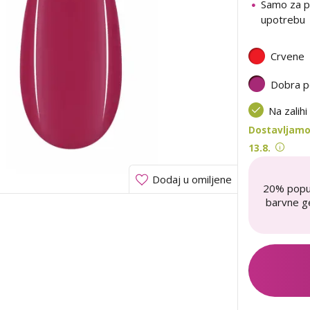
Samo za p
upotrebu
Crvene
Dobra p
Na zalihi
Dostavljamo
13.8.
Dodaj u omiljene
20% popu
barvne ge