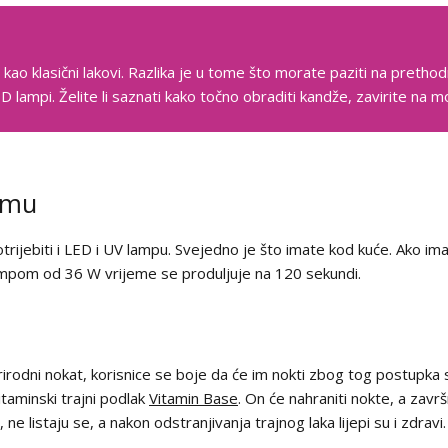
 kao klasični lakovi. Razlika je u tome što morate paziti na pretho
ED lampi. Želite li saznati kako točno obraditi kandže, zavirite na 
čemu
trijebiti i LED i UV lampu. Svejedno je što imate kod kuće. Ako i
lampom od 36 W vrijeme se produljuje na 120 sekundi.
prirodni nokat, korisnice se boje da će im nokti zbog tog postupka 
vitaminski trajni podlak
Vitamin Base
. On će nahraniti nokte, a završ
 ne listaju se, a nakon odstranjivanja trajnog laka lijepi su i zdravi.