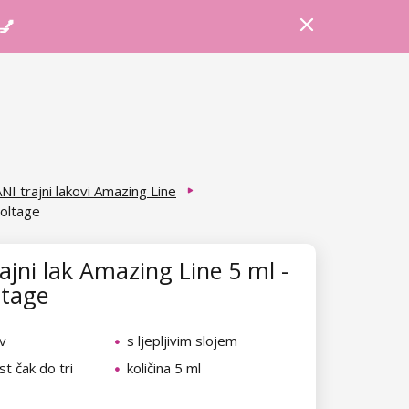
Prijava
Košarica
Savjeti
 💅
NI trajni lakovi Amazing Line
Voltage
ajni lak Amazing Line 5 ml -
ltage
v
s ljepljivim slojem
t čak do tri
količina 5 ml