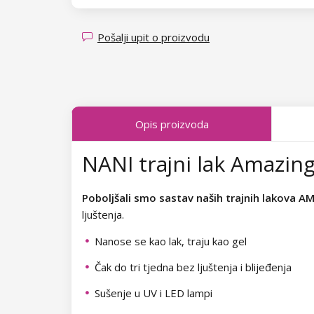
Kolekcija Transparent Sparkle
Kolekcija Candy Land
Kolekcija Fallen Leaves
Kolekcija Sea Tide
Pošalji upit o proizvodu
Kolekcija Midnight Queen
Kolekcija Poolside Party
Kolekcija Tropical Fiesta
Kolekcija Just Romance
Opis proizvoda
Kolekcija Charm Lady
Kolekcija Sea World
NANI trajni lak Amazing
Kolekcija Pearl Glaze
Kolekcija Shake It Up
Kolekcija Shiny Star
Kolekcija West Coast
Poboljšali smo sastav naših trajnih lakova A
ljuštenja.
Kolekcija Wild West
Kolekcija Autumn Kiss
Nanose se kao lak, traju kao gel
Kolekcija Summer Daze
Kolekcija Forest Dream
Čak do tri tjedna bez ljuštenja i blijeđenja
Kolekcija Barbie Girl
Kolekcija Natural Beauty
Sušenje u UV i LED lampi