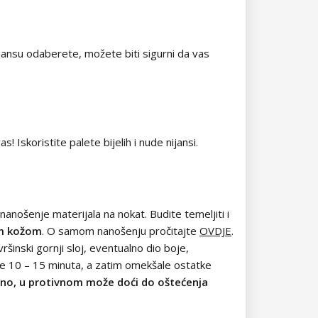
nijansu odaberete, možete biti sigurni da vas
 Iskoristite palete bijelih i nude nijansi.
nanošenje materijala na nokat. Budite temeljiti i
nom kožom
. O samom nanošenju pročitajte
OVDJE
.
vršinski gornji sloj, eventualno dio boje,
je 10 – 15 minuta, a zatim omekšale ostatke
ilno, u protivnom može doći do oštećenja