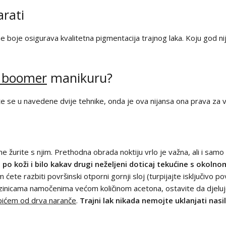
arati
žajne boje osigurava kvalitetna pigmentacija trajnog laka. Koju god 
 boomer
manikuru?
te se u navedene dvije tehnike, onda je ova nijansa ona prava za vas!
e žurite s njim. Prethodna obrada noktiju vrlo je važna, ali i samo 
a po koži i bilo kakav drugi neželjeni doticaj tekućine s okol
 ćete razbiti površinski otporni gornji sloj (turpijajte isključivo po
azinicama namočenima većom količinom acetona, ostavite da djelu
pićem od drva naranče
.
Trajni lak nikada nemojte uklanjati nas