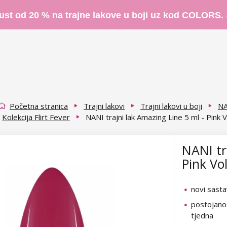
ust od 20 % na trajne lakove u boji uz kod COLORS.
Početna stranica
Trajni lakovi
Trajni lakovi u boji
NA
Kolekcija Flirt Fever
NANI trajni lak Amazing Line 5 ml - Pink 
NANI tr
Pink Vo
novi sasta
postojanos
tjedna