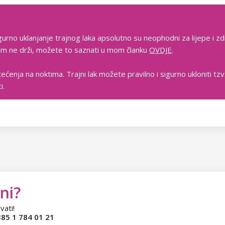
gurno uklanjanje trajnog laka apsolutno su neophodni za lijepe i zd
 vam ne drži, možete to saznati u mom članku
OVDJE
.
tećenja na noktima. Trajni lak možete pravilno i sigurno ukloniti t
i.
ni?
vati!
85 1 784 01 21