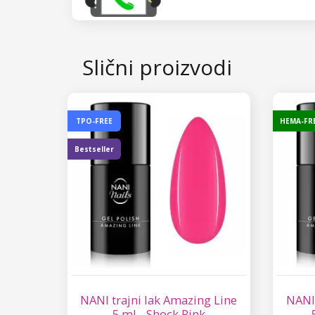
Slični proizvodi
TPO-FREE
HEMA-FR
Bestseller
NANI trajni lak Amazing Line
NANI 
5 ml - Shock Pink