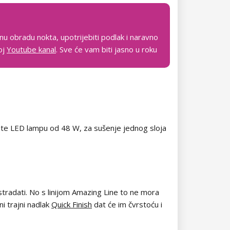
dnu obradu nokta, upotrijebiti podlak i naravno
moj
Youtube kanal
. Sve će vam biti jasno u roku
mate LED lampu od 48 W, za sušenje jednog sloja
stradati. No s linijom Amazing Line to ne mora
ni trajni nadlak
Quick Finish
dat će im čvrstoću i