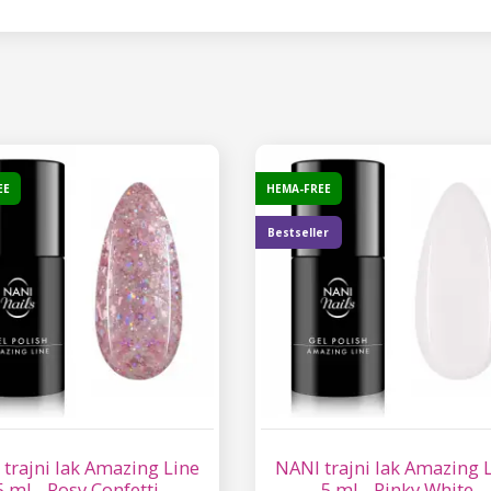
EE
HEMA-FREE
Bestseller
trajni lak Amazing Line
NANI trajni lak Amazing 
5 ml - Rosy Confetti
5 ml - Pinky White