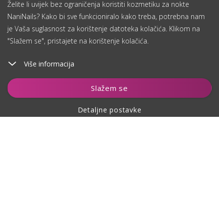
Želite li uvijek bez ograničenja koristiti kozmetiku za nokte
NaniNails? Kako bi sve funkcioniralo kako treba, potrebna nam
je Vaša suglasnost za korištenje datoteka kolačića. Klikom na
"Slažem se", pristajete na korištenje kolačića.
Više informacija
Dodaj u košaricu
Slažem se
Detaljne postavke