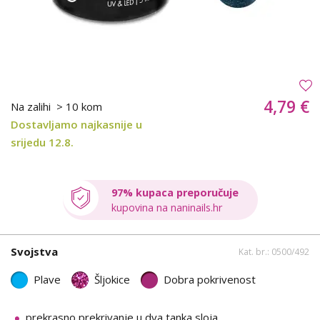
4,79 €
Na zalihi
> 10 kom
Dostavljamo najkasnije u
srijedu 12.8.
97% kupaca preporučuje
kupovina na naninails.hr
Svojstva
Kat. br.: 0500/492
Plave
Šljokice
Dobra pokrivenost
prekrasno prekrivanje u dva tanka sloja