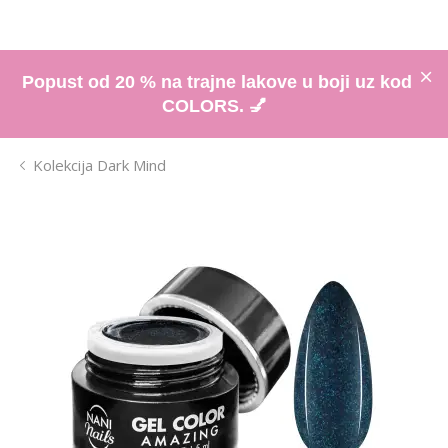
Popust od 20 % na trajne lakove u boji uz kod
COLORS. 💅
Kolekcija Dark Mind