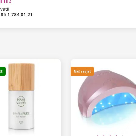
vati!
85 1 784 01 21
EE
Naš savjet