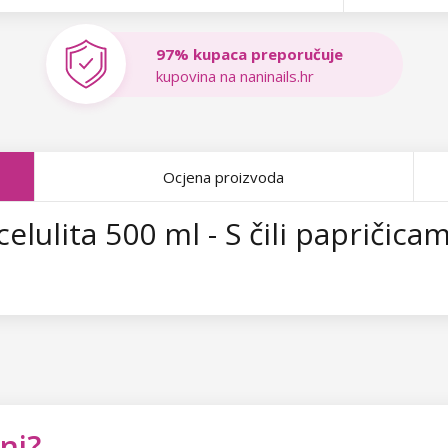
97% kupaca preporučuje
kupovina na naninails.hr
Ocjena proizvoda
elulita 500 ml - S čili papričica
ni?