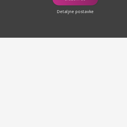
Detaljne postavke
Povrat robe
do 30 dana