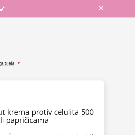
Prijava
Košarica
Savjeti
 💅
a tijela
ut krema protiv celulita 500
ili papričicama