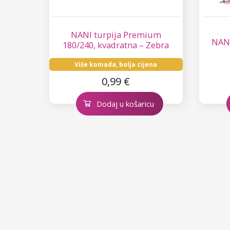
NANI turpija Premium
NANI
180/240, kvadratna – Zebra
Više komada, bolja cijena
0,99 €
Dodaj u košaricu