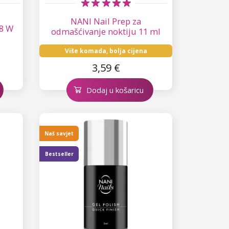
NANI Nail Prep za
8 W
odmašćivanje noktiju 11 ml
Više komada, bolja cijena
3,59 €
Dodaj u košaricu
Naš savjet
Bestseller