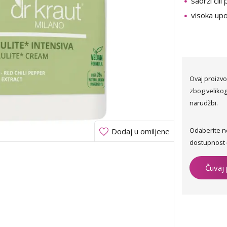
sadrži čili
visoka up
Ovaj proizvo
zbog velikog
narudžbi.
Odaberite n
Dodaj u omiljene
dostupnost 
Čuvaj