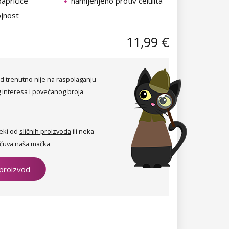
 papričice
namijenjeno protiv celulita
ojnost
11,99 €
d trenutno nije na raspolaganju
 interesa i povećanog broja
eki od
sličnih proizvoda
ili neka
čuva naša mačka
 proizvod