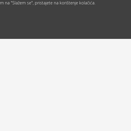
m na "Slažem se", pristajete na korištenje kolačića.
Od 40 €
ljemo u roku
besplatna
d 24 sata
dostava
a
Povratna adresa
Robni terminali Zagreb
arni rad
Global Ekspres / CRO Ekspres