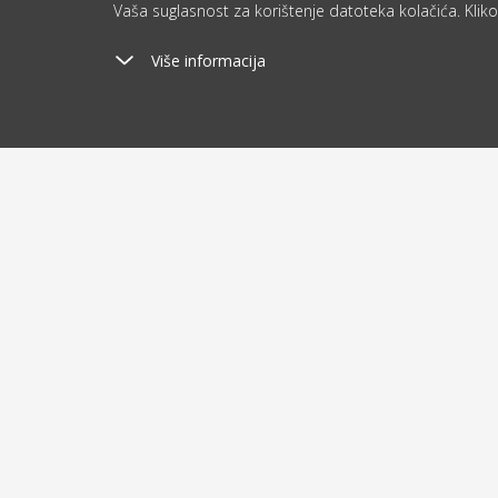
Vaša suglasnost za korištenje datoteka kolačića. Kliko
Više informacija
Poštarina
Ša
od 2.9 €
o
O kupovini
O nam
Dostava i plaćanje
Blog
Humanit
Uvjeti poslovanja