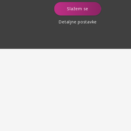
e
Slažem se
Detaljne postavke
Povrat robe
do 30 dana