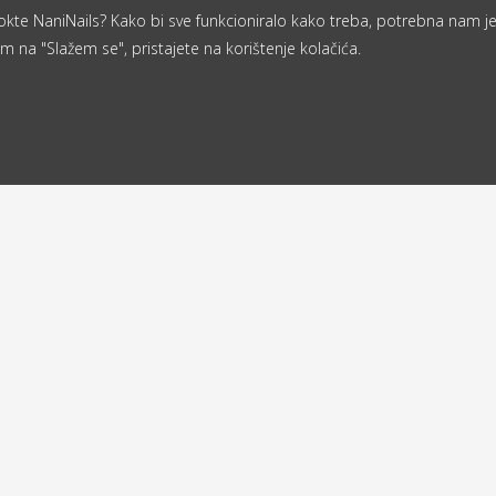
a nokte NaniNails? Kako bi sve funkcioniralo kako treba, potrebna nam j
m na "Slažem se", pristajete na korištenje kolačića.
Od 40 €
ljemo u roku
besplatna
d 24 sata
dostava
a
Povratna adresa