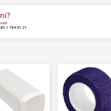
ni?
vati!
85 1 784 01 21