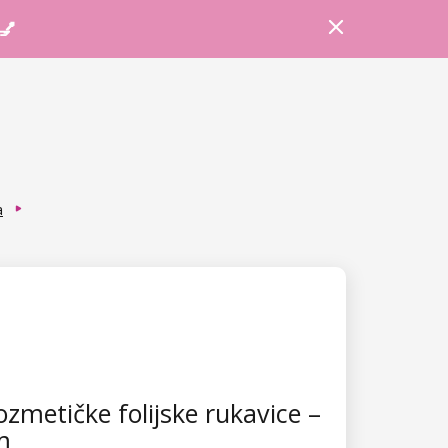
Prijava
Košarica
Savjeti
 💅
a
zmetičke folijske rukavice –
m