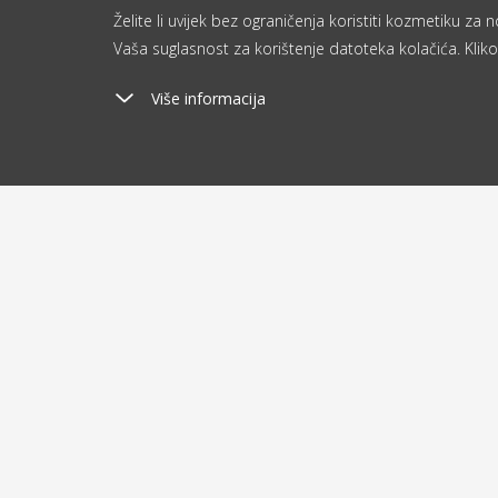
Želite li uvijek bez ograničenja koristiti kozmetiku z
Vaša suglasnost za korištenje datoteka kolačića. Kliko
Više informacija
Poštarina
Ša
od 2.9 €
o
O kupovini
O nam
Dostava i plaćanje
Blog