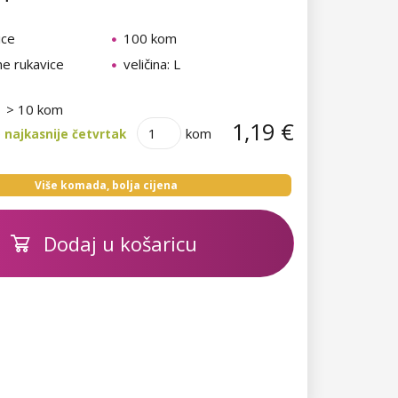
ice
100 kom
ne rukavice
veličina: L
> 10 kom
1,19 €
kom
 najkasnije četvrtak
Više komada, bolja cijena
Dodaj u košaricu