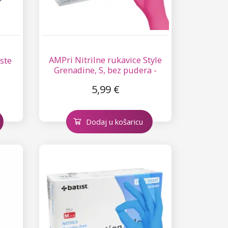
AMPri Nitrilne rukavice Style
ste
Grenadine, S, bez pudera -
100 kom
5,99 €
Dodaj u košaricu