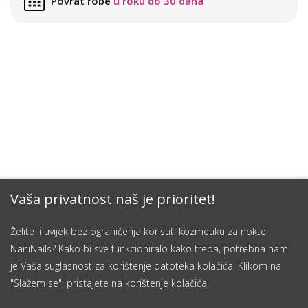
Povrat robe
u roku do 30 dana
Vaša privatnost naš je prioritet!
Želite li uvijek bez ograničenja koristiti kozmetiku za nokte
NaniNails? Kako bi sve funkcioniralo kako treba, potrebna nam
je Vaša suglasnost za korištenje datoteka kolačića. Klikom na
"Slažem se", pristajete na korištenje kolačića.