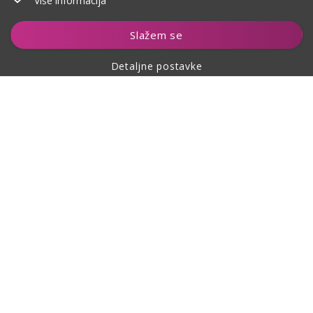
Više informacija
Dodaj u košaricu
Slažem se
Detaljne postavke
O kupovini