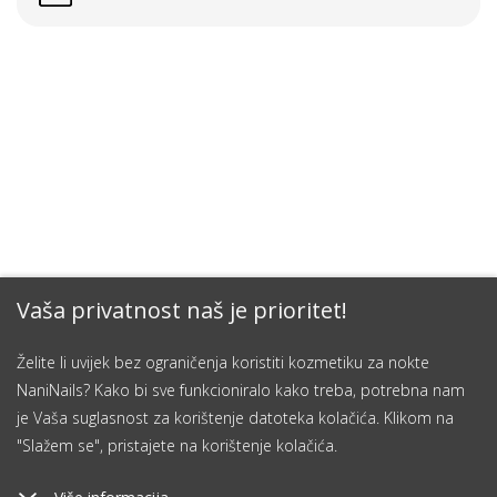
Vaša privatnost naš je prioritet!
Želite li uvijek bez ograničenja koristiti kozmetiku za nokte
NaniNails? Kako bi sve funkcioniralo kako treba, potrebna nam
je Vaša suglasnost za korištenje datoteka kolačića. Klikom na
"Slažem se", pristajete na korištenje kolačića.