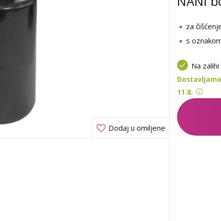
NANI bo
za čišćenj
s oznakom
Na zalihi
Dostavljamo
11.8.
Dodaj u omiljene