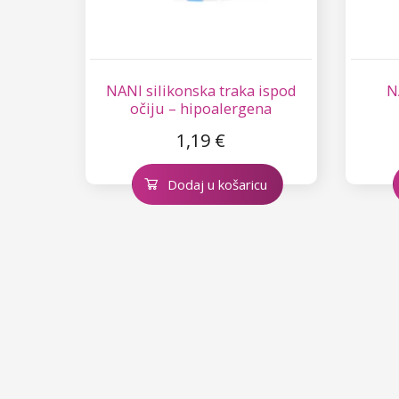
NANI silikonska traka ispod
N
očiju – hipoalergena
1,19 €
Dodaj u košaricu