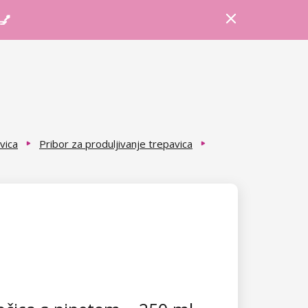
Prijava
Košarica
Savjeti
 💅
vica
Pribor za produljivanje trepavica