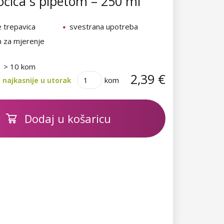
čica s pipetom – 250 ml
e trepavica
svestrana upotreba
 za mjerenje
> 10 kom
2,39 €
kom
 najkasnije u utorak
Dodaj u košaricu