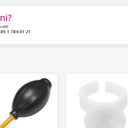
ni?
vati!
85 1 784 01 21