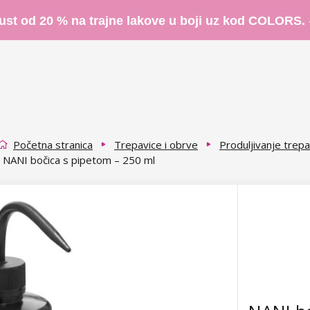
ust od 20 % na trajne lakove u boji uz kod COLORS.
Početna stranica
Trepavice i obrve
Produljivanje trepa
NANI bočica s pipetom – 250 ml