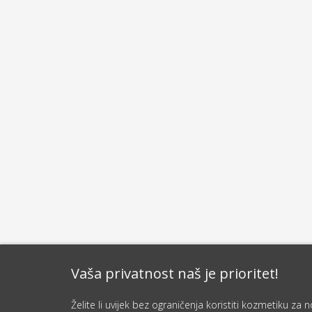
Vaša privatnost naš je prioritet!
Želite li uvijek bez ograničenja koristiti kozmetiku z