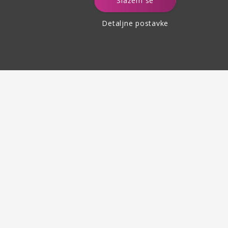
Slažem se
Detaljne postavke
Povrat robe
do 30 dana