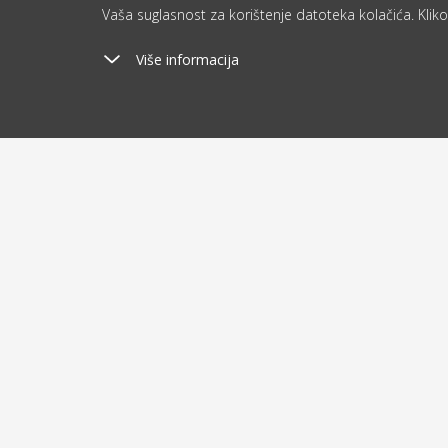
Vaša suglasnost za korištenje datoteka kolačića. Kliko
Više informacija
Poštarina
Ša
od 2.9 €
o
O kupovini
O nam
Dostava i plaćanje
Blog
Humanit
Uvjeti poslovanja