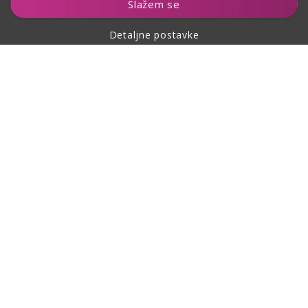
Slažem se
Detaljne postavke
O kupovini
O nama