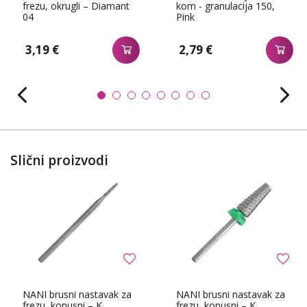
frezu, okrugli – Diamant
kom - granulacija 150,
04
Pink
3,19 €
2,79 €
Slični proizvodi
NANI brusni nastavak za
NANI brusni nastavak za
frezu, konusni – K...
frezu, konusni – K...