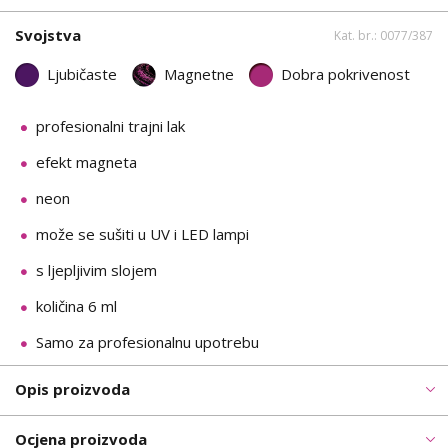
Svojstva
Kat. br.: 0077/387
Ljubičaste
Magnetne
Dobra pokrivenost
profesionalni trajni lak
efekt magneta
neon
može se sušiti u UV i LED lampi
s ljepljivim slojem
količina 6 ml
Samo za profesionalnu upotrebu
Opis proizvoda
Ocjena proizvoda