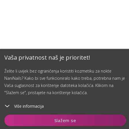
Vaša privatnost naš je prioritet!
Želite li uvijek bez ograničenja koristiti kozmetiku za nokte
NaniNails? Kako bi sve funkcioniralo kako treba, potrebna nam je
Vaša suglasnost za korištenje datoteka kolačića. Klikom na
"Slažem se", pristajete na korištenje kolačića.
Više informacija
Dodaj u košaricu
Slažem se