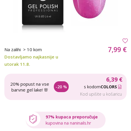
7,99 €
Na zalihi
> 10 kom
Dostavljamo najkasnije u
utorak 11.8.
6,39 €
20% popust na vse
-20 %
s kodom
COLORS
barvne gel lake! 🌸
Kod upišite u košaricu
97% kupaca preporučuje
kupovina na naninails.hr