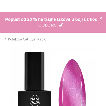
Popust od 20 % na trajne lakove u boji uz kod
COLORS. 💅
Kolekcija Cat Eye Magic