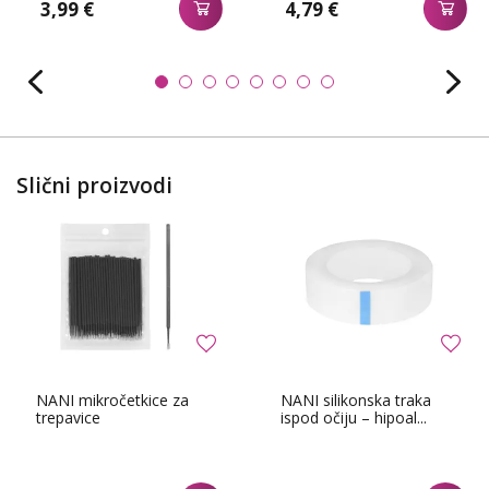
3,99 €
4,79 €
Slični proizvodi
NANI mikročetkice za
NANI silikonska traka
trepavice
ispod očiju – hipoal...