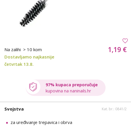
1,19 €
Na zalihi
> 10 kom
Dostavljamo najkasnije
četvrtak 13.8.
97% kupaca preporučuje
kupovina na naninails.hr
Svojstva
Kat. br.: 0841/2
za uređivanje trepavica i obrva