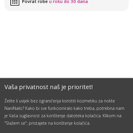
Povrat robe
u roku do 30 dana
Vaša privatnost naš je prioritet!
Želite li uvijek bez ograničenja koristiti kozmetiku za nokte
NaniNails? Kako bi sve funkcioniralo kako treba, potrebna nam
je Vaša suglasnost za korištenje datoteka kolačića. Klikom na
"Slažem se", pristajete na korištenje kolačića.