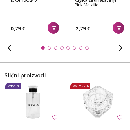
nokte 150/240
kuglica za ukrašavanje –
Pink Metallic
0,79 €
2,79 €
Slični proizvodi
Bestseller
Popust
29 %