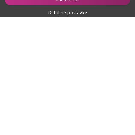
Detaljne postavke
O kupovini
O nama