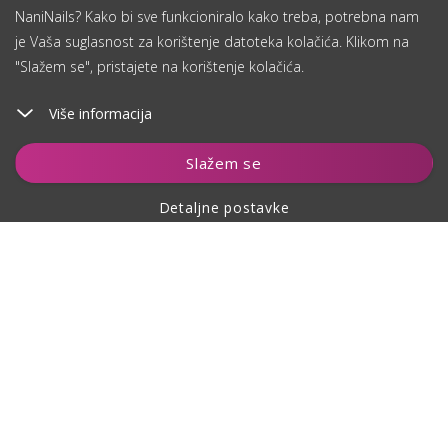
NaniNails? Kako bi sve funkcioniralo kako treba, potrebna nam
je Vaša suglasnost za korištenje datoteka kolačića. Klikom na
"Slažem se", pristajete na korištenje kolačića.
Više informacija
Čuvaj
Slažem se
Detaljne postavke