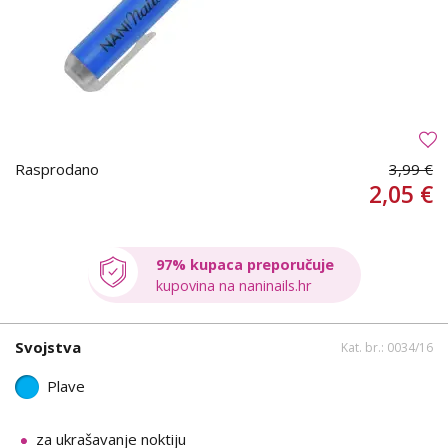
Rasprodano
3,99 €
2,05 €
97% kupaca preporučuje
kupovina na naninails.hr
Svojstva
Kat. br.: 0034/16
Plave
za ukrašavanje noktiju