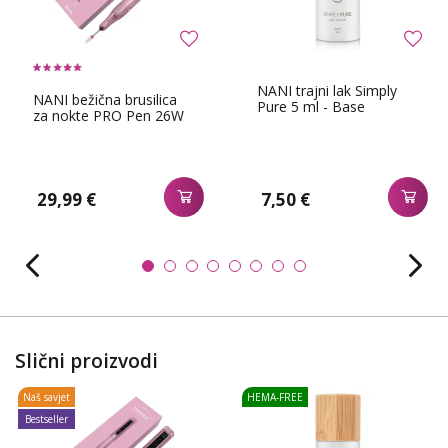
NANI trajni lak Simply
NANI bežična brusilica
Pure 5 ml - Base
za nokte PRO Pen 26W
29,99 €
7,50 €
Slični proizvodi
Naš savjet
HEMA-FREE
Bestseller