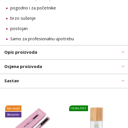
pogodno i za početnike
brzo sušenje
postojan
Samo za profesionalnu upotrebu
Opis proizvoda
Ocjena proizvoda
Sastav
Naš savjet
HEMA-FREE
Bestseller