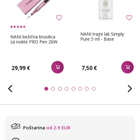
NANI trajni lak Simply
NANI bežična brusilica
Pure 5 ml - Base
za nokte PRO Pen 26W
29,99 €
7,50 €
Poštarina
od 2.9 EUR