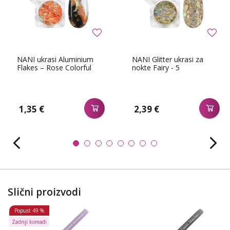
NANI ukrasi Aluminium
NANI Glitter ukrasi za
Flakes – Rose Colorful
nokte Fairy - 5
1,35 €
2,39 €
Slični proizvodi
Popust
49 %
Zadnji komadi