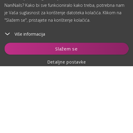
NaniNails? Kako bi sve funkcioniralo kako treba, potrebna nam
je Vaša suglasnost za korištenje datoteka kolačića. Klikom na
"Slažem se", pristajete na korištenje kolačića.
Više informacija
Dodaj u košaricu
Slažem se
Detaljne postavke