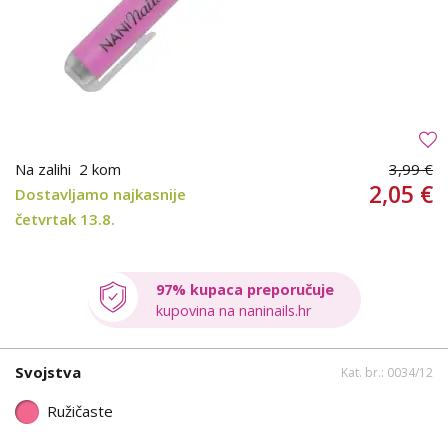
Na zalihi
2 kom
3,99 €
2,05 €
Dostavljamo najkasnije
četvrtak 13.8.
97% kupaca preporučuje
kupovina na naninails.hr
Svojstva
Kat. br.: 0034/12
Ružičaste