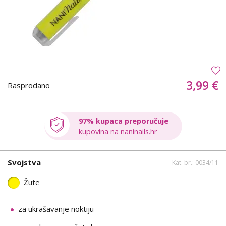
3,99 €
Rasprodano
97% kupaca preporučuje
kupovina na naninails.hr
Svojstva
Kat. br.: 0034/11
Žute
za ukrašavanje noktiju