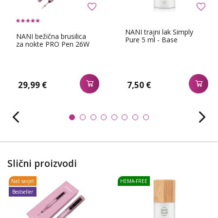
NANI trajni lak Simply
NANI bežična brusilica
Pure 5 ml - Base
za nokte PRO Pen 26W
29,99 €
7,50 €
Slični proizvodi
Naš savjet
HEMA-FREE
Bestseller