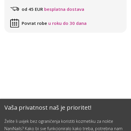
od 45 EUR
besplatna dostava
Povrat robe
u roku do 30 dana
Vaša privatnost naš je prioritet!
Želite li uvijek bez ograničenja koristiti kozmetiku za nokte
NaniNails? Kako bi sve funkcioniralo kako treba, potrebna nam