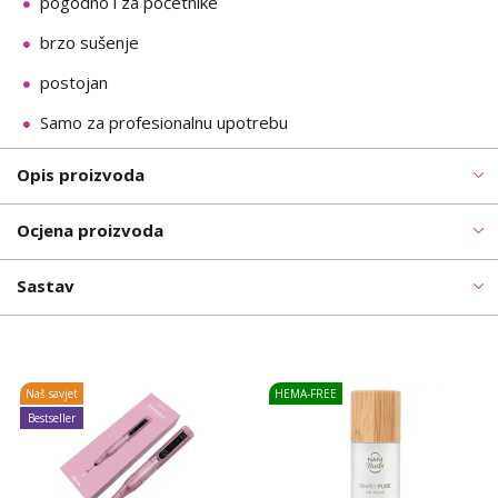
pogodno i za početnike
brzo sušenje
postojan
Samo za profesionalnu upotrebu
Opis proizvoda
Ocjena proizvoda
Sastav
Naš savjet
HEMA-FREE
Bestseller