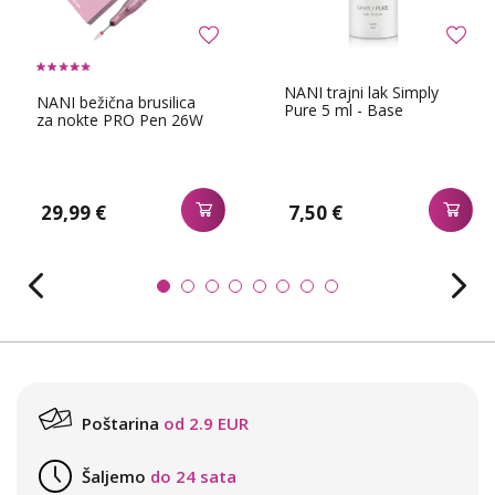
NANI trajni lak Simply
NANI bežična brusilica
Pure 5 ml - Base
za nokte PRO Pen 26W
29,99 €
7,50 €
Poštarina
od 2.9 EUR
Šaljemo
do 24 sata