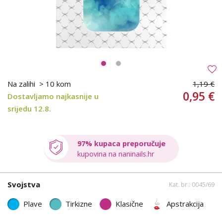
Na zalihi
> 10 kom
1,19 €
0,95 €
Dostavljamo najkasnije u
srijedu 12.8.
97% kupaca preporučuje
kupovina na naninails.hr
Svojstva
Kat. br.: 0045/69
Plave
Tirkizne
Klasične
Apstrakcija