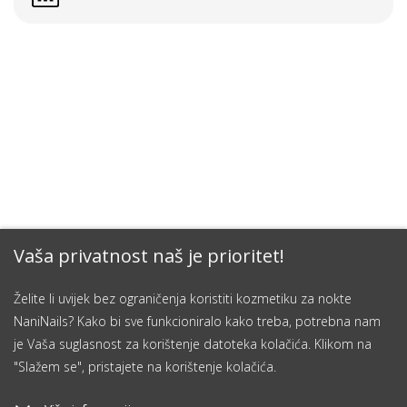
Vaša privatnost naš je prioritet!
Želite li uvijek bez ograničenja koristiti kozmetiku za nokte
NaniNails? Kako bi sve funkcioniralo kako treba, potrebna nam
je Vaša suglasnost za korištenje datoteka kolačića. Klikom na
"Slažem se", pristajete na korištenje kolačića.