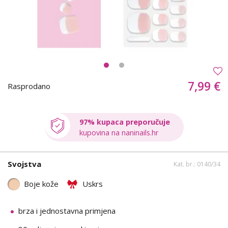
7,99 €
Rasprodano
97% kupaca preporučuje
kupovina na naninails.hr
Svojstva
Kat. br.: 0140/34
Boje kože
Uskrs
brza i jednostavna primjena