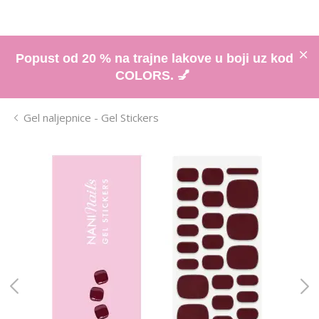
Popust od 20 % na trajne lakove u boji uz kod
COLORS. 💅
Gel naljepnice - Gel Stickers