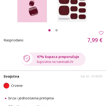
7,99 €
Rasprodano
97% kupaca preporučuje
kupovina na naninails.hr
Svojstva
Kat. br.: 0140/35
Crvene
brza i jednostavna primjena