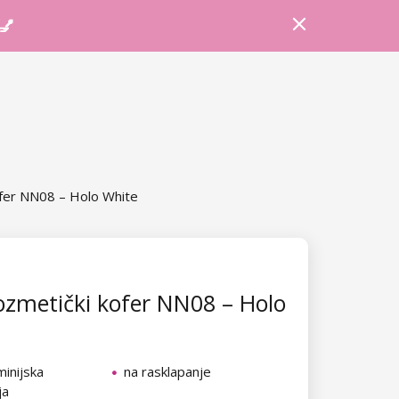
Prijava
Košarica
Savjeti
 💅
fer NN08 – Holo White
zmetički kofer NN08 – Holo
minijska
na rasklapanje
ja