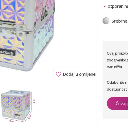
otporan n
Srebrne
Ovaj proizvo
zbog velikog
narudžbi.
Dodaj u omiljene
Odaberite n
dostupnost 
Čuvaj