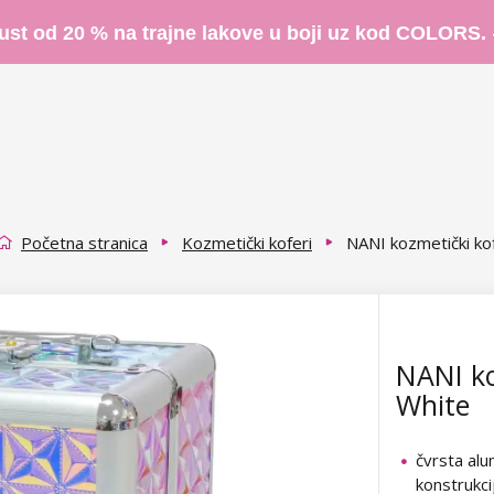
ust od 20 % na trajne lakove u boji uz kod COLORS.
Početna stranica
Kozmetički koferi
NANI kozmetički ko
NANI ko
White
čvrsta alu
konstrukci