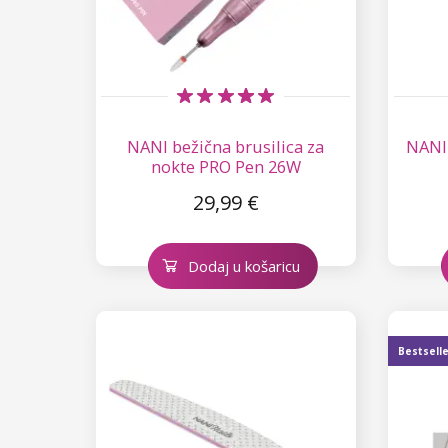
NANI bežična brusilica za
NANI 
nokte PRO Pen 26W
29,99 €
Dodaj u košaricu
Bestsell