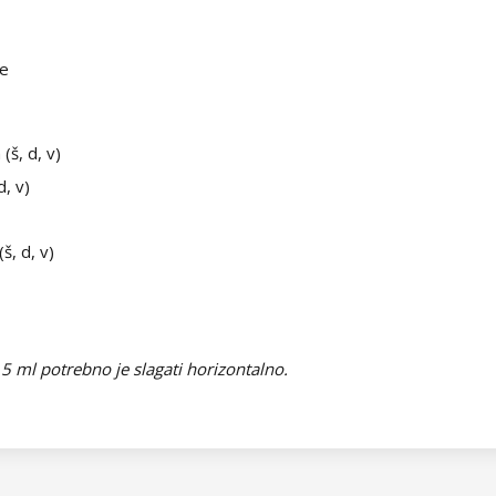
re
š, d, v)
, v)
š, d, v)
 ml potrebno je slagati horizontalno.