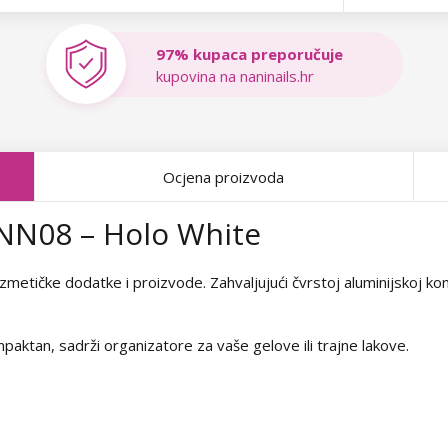
97% kupaca preporučuje
kupovina na naninails.hr
Ocjena proizvoda
 NN08 – Holo White
etičke dodatke i proizvode. Zahvaljujući čvrstoj aluminijskoj konst
mpaktan, sadrži organizatore za vaše gelove ili trajne lakove.