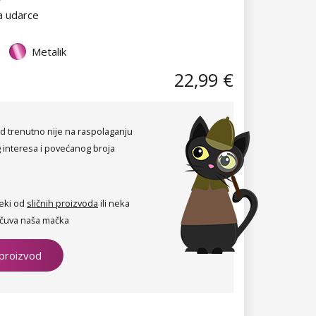
a udarce
Metalik
22,99 €
d trenutno nije na raspolaganju
 interesa i povećanog broja
eki od
sličnih proizvoda
ili neka
čuva naša mačka
 proizvod