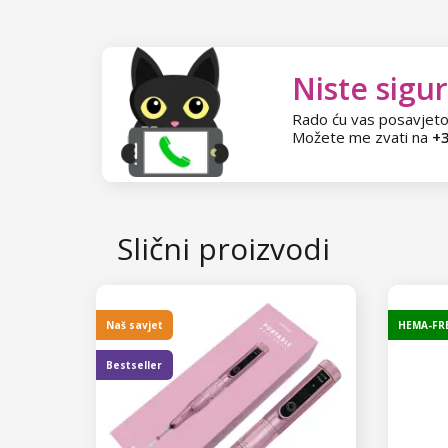
Kolekcija Chocolate Box
Star Flakes
Kolekcija Romantic Sunset
Niste sigur
Kolekcija Paradise Dream
Rado ću vas posavjeto
Možete me zvati na
+3
Kolekcija Ocean Drive
Kolekcija Pure Beauty
Kolekcija Cupcake
Slični proizvodi
Kolekcija Time to Warm Up
Kolekcija Let It Snow!
Naš savjet
HEMA-FR
Kolekcija Heartbeat
Bestseller
Kolekcija Princess