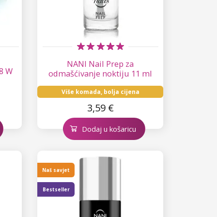
NANI Nail Prep za
8 W
odmašćivanje noktiju 11 ml
Više komada, bolja cijena
3,59 €
Dodaj u košaricu
Naš savjet
Bestseller