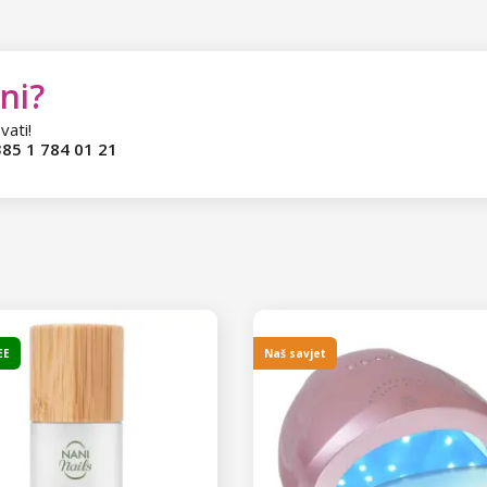
ni?
vati!
85 1 784 01 21
EE
Naš savjet