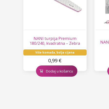
NANI turpija Premium
NANI
180/240, kvadratna – Zebra
Više komada, bolja cijena
0,99 €
Dodaj u košaricu