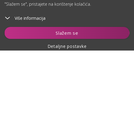
"Slažem se", pristajete na korištenje kolačića.
Više informacija
Dodaj u košaricu
Slažem se
Detaljne postavke