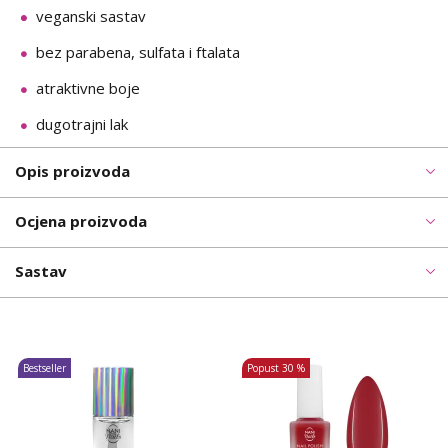
veganski sastav
bez parabena, sulfata i ftalata
atraktivne boje
dugotrajni lak
Opis proizvoda
Ocjena proizvoda
Sastav
Bestseller
Popust
30 %