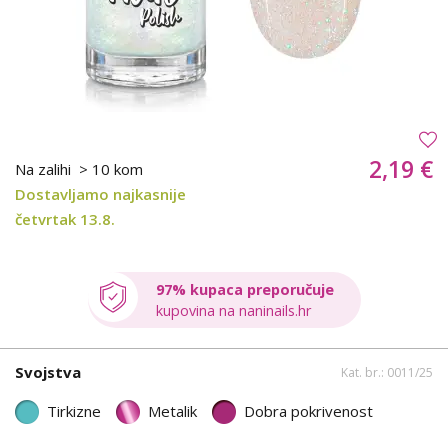
2,19 €
Na zalihi
> 10 kom
Dostavljamo najkasnije
četvrtak 13.8.
97% kupaca preporučuje
kupovina na naninails.hr
Svojstva
Kat. br.: 0011/25
Tirkizne
Metalik
Dobra pokrivenost