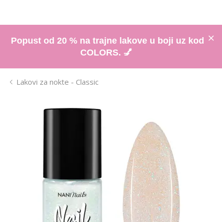
Popust od 20 % na trajne lakove u boji uz kod
COLORS. 💅
Lakovi za nokte - Classic