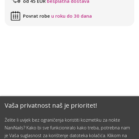
od 45 EUR
besplatna dostava
Povrat robe
u roku do 30 dana
Vaša privatnost naš je prioritet!
Želite li uvijek bez ograničenja koristiti kozmetiku za nokte
NaniNails? Kako bi sve funkcioniralo kako treba, potrebna nam
je Vaša suglasnost za korištenje datoteka kolačića. Klikom na