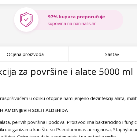
97% kupaca preporučuje
kupovina na naninails.hr
Ocjena proizvoda
Sastav
ija za površine i alate 5000 ml
raspršivačem u obliku otopine namijenjeno dezinfekciji alata, mali
H AMONIJEVIH SOLI I ALDEHIDA
 alata, perivih površina i podova. Proizvod ima baktericidno i fu
mikroorganizama kao što su Pseudomonas aeruginosa, Staphylococc
 gljivice. Osim toga daje ugodan miris i ne ostavlja mrlje.