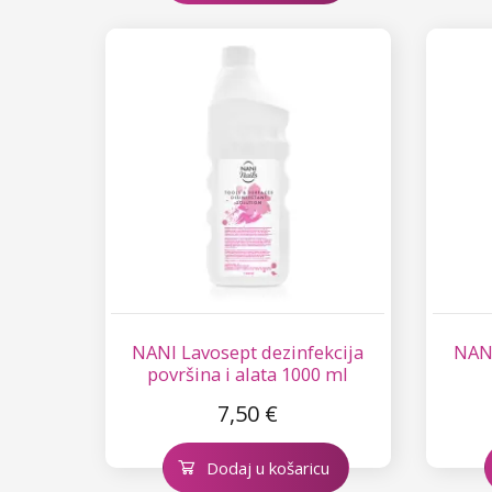
Circus
Aluminium Flakes
Star Flakes
NANI Lavosept dezinfekcija
NANI
površina i alata 1000 ml
7,50 €
Dodaj u košaricu