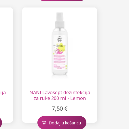
ija
NANI Lavosept dezinfekcija
l
za ruke 200 ml - Lemon
7,50 €
Dodaj u košaricu