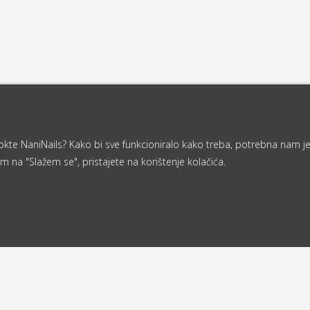
a nokte NaniNails? Kako bi sve funkcioniralo kako treba, potrebna nam j
m na "Slažem se", pristajete na korištenje kolačića.