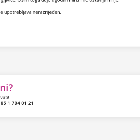
e upotrebljava nerazrijeđen.
ni?
vati!
85 1 784 01 21