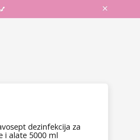
Prijava
Košarica
Savjeti
 💅
vosept dezinfekcija za
e i alate 5000 ml