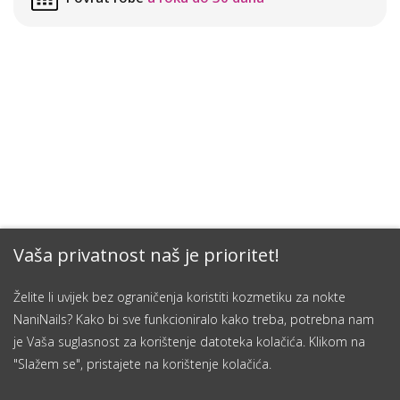
Vaša privatnost naš je prioritet!
Želite li uvijek bez ograničenja koristiti kozmetiku za nokte
NaniNails? Kako bi sve funkcioniralo kako treba, potrebna nam
je Vaša suglasnost za korištenje datoteka kolačića. Klikom na
"Slažem se", pristajete na korištenje kolačića.