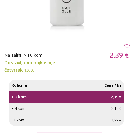
2,39 €
Na zalihi
> 10 kom
Dostavljamo najkasnije
četvrtak 13.8.
Količina
Cena / ks
1-2 kom
2,39 €
3-4 kom
2,19 €
5+ kom
1,99 €