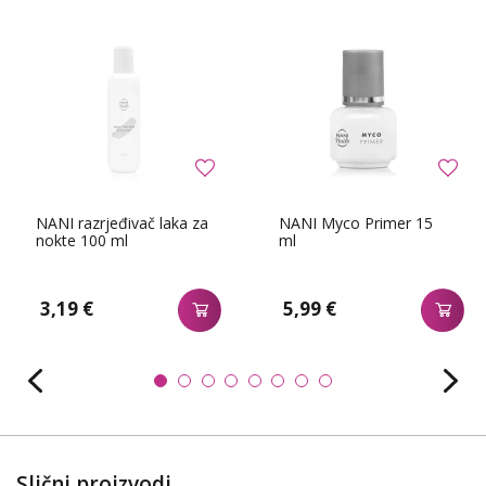
NANI razrjeđivač laka za
NANI Myco Primer 15
nokte 100 ml
ml
3,19 €
5,99 €
Slični proizvodi