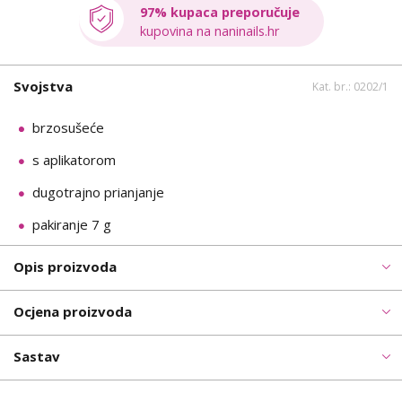
97% kupaca preporučuje
kupovina na naninails.hr
Svojstva
Kat. br.: 0202/1
brzosušeće
s aplikatorom
dugotrajno prianjanje
pakiranje 7 g
Opis proizvoda
Ocjena proizvoda
Sastav