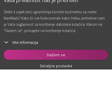
Vaša privatnost naš je prioritet!
Želite li uvijek bez ograničenja koristiti kozmetiku za nokte
NaniNails? Kako bi sve funkcioniralo kako treba, potrebna nam
je Vaša suglasnost za korištenje datoteka kolačića. Klikom na
"Slažem se", pristajete na korištenje kolačića.
Više informacija
Dodaj u košaricu
Slažem se
Detaljne postavke