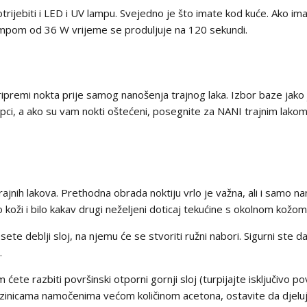
trijebiti i LED i UV lampu. Svejedno je što imate kod kuće. Ako i
lampom od 36 W vrijeme se produljuje na 120 sekundi.
 pripremi nokta prije samog nanošenja trajnog laka. Izbor baze jak
i kupci, a ako su vam nokti oštećeni, posegnite za NANI trajnim lak
ajnih lakova. Prethodna obrada noktiju vrlo je važna, ali i samo nan
po koži i bilo kakav drugi neželjeni doticaj tekućine s okolnom ko
sete deblji sloj, na njemu će se stvoriti ružni nabori. Sigurni ste d
j.
 ćete razbiti površinski otporni gornji sloj (turpijajte isključivo po
lazinicama namočenima većom količinom acetona, ostavite da djelu