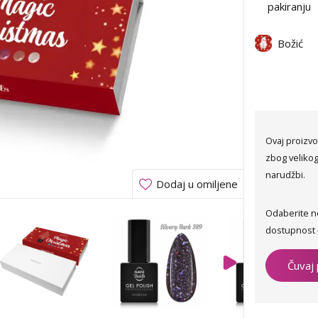
pakiranju
Božić
Ovaj proizvo
zbog velikog
narudžbi.
Dodaj u omiljene
Odaberite n
dostupnost 
Čuvaj