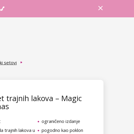
Prijava
Košarica
Savjeti
 💅
i setovi
t trajnih lakova – Magic
mas
t
ograničeno izdanje
 trajnih lakova u
pogodno kao poklon