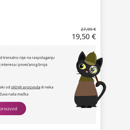
27,99 €
19,50 €
d trenutno nije na raspolaganju
 interesa i povećanog broja
eki od
sličnih proizvoda
ili neka
čuva naša mačka
 proizvod