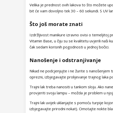
Velika je prednost ovih lakova to što možete upo
bit će vam dovoljno tek 30 – 60 sekundi. S UV 
Što još morate znati
Izdržljivost manikure izravno ovisi o temeljitoj
Vitamin Base, u čiju su se kvalitetu uvjerili naš
čak sedam korisnih pogodnosti u jednoj bočici.
Nanošenje i odstranjivanje
Nikad ne podcjenjujte i ne žurite s nanošenjem tr
oprezni, izbjegavajte prolijevanje trajnog laka 
Trajni lak treba nanositi u tankom sloju. Ako nane
provjeriti svoju lampu – možda je problem u njo
Trajni lak uvijek uklanjajte s pomoću turpije kojom
izbjegavajte prirodni nokat). Omotajte nokte b