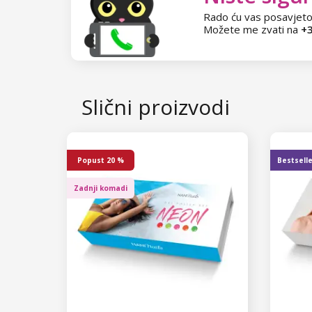
Rado ću vas posavjeto
Možete me zvati na
+3
Slični proizvodi
Popust
20 %
Bestsell
Zadnji komadi