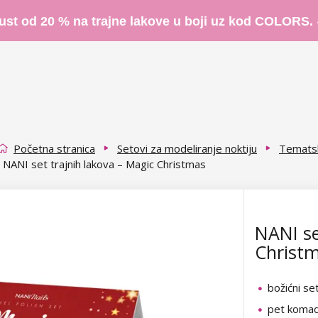
ust od 20 % na trajne lakove u boji uz kod COLORS.
Početna stranica
Setovi za modeliranje noktiju
Tematsk
NANI set trajnih lakova – Magic Christmas
NANI se
Christ
božićni se
pet komada