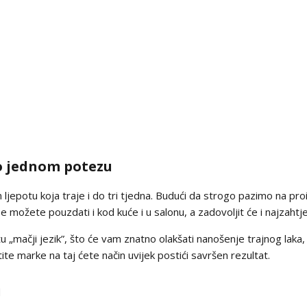
o jednom potezu
am ljepotu koja traje i do tri tjedna. Budući da strogo pazimo na pr
e možete pouzdati i kod kuće i u salonu, a zadovoljit će i najzahtj
u „mačji jezik”, što će vam znatno olakšati nanošenje trajnog laka,
te marke na taj ćete način uvijek postići savršen rezultat.
u