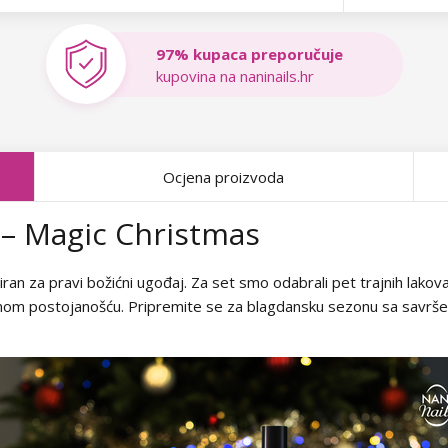
97% kupaca preporučuje
kupovina na naninails.hr
Ocjena proizvoda
a – Magic Christmas
ran za pravi božićni ugođaj. Za set smo odabrali pet trajnih lakova 
nom postojanošću. Pripremite se za blagdansku sezonu sa savršen