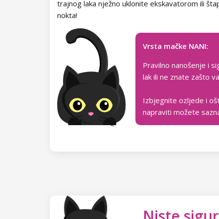
trajnog laka nježno uklonite ekskavatorom ili št
nokta!
Vrsta mačke NANI:
Pravilno nanošenje i si
lak ili ne znate zašto
Izbjegnite ozljede i oš
napraviti možete sazn
Niste sigur