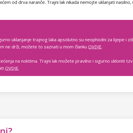
apićem od drva naranče. Trajni lak nikada nemojte uklanjati nasiln
gurno uklanjanje trajnog laka apsolutno su neophodni za lijepe i zd
 vam ne drži, možete to saznati u mom članku
OVDJE
.
tećenja na noktima. Trajni lak možete pravilno i sigurno ukloniti t
ati
OVDJE
.
ni?