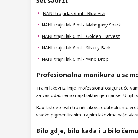
Set sadrži:
Kolekcija Chocolate Box
Dolly Polka Dots
Folije za ukrašavanje
NANI trajni lak 6 ml - Blue Ash
Kolekcija Romantic Sunset
Circus
Aluminium Flakes
NANI trajni lak 6 ml - Mahogany Spark
Kolekcija Paradise Dream
NANI trajni lak 6 ml - Golden Harvest
Star Flakes
Kolekcija Ocean Drive
NANI trajni lak 6 ml - Silvery Bark
Kolekcija Pure Beauty
NANI trajni lak 6 ml - Wine Drop
Kolekcija Cupcake
Profesionalna manikura u sam
Kolekcija Time to Warm Up
Trajni lakovi iz linije Professional osigurat će v
za vas odabiremo najatraktivnije nijanse. U njih s
Kolekcija Let It Snow!
Kao kistove ovih trajnih lakova odabrali smo vrst
Kolekcija Heartbeat
visoko pigmentiranim trajnim lakovima naše vlasti
Kolekcija Princess
Bilo gdje, bilo kada i u bilo čem