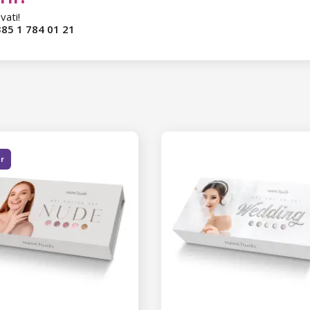
vati!
85 1 784 01 21
er