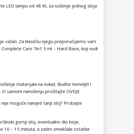
mate LED lampu od 48 W, za sušenje jednog sloja
o je važan. Za klasičnu njegu preporučujemo vam
om Complete Care 7in1 5 ml – Hard Base, koji nudi
ošenje materijala na nokat. Budite temeljiti i
žom. O samom nanošenju pročitajte OVDJE.
a nije moguće nanijeti tanji sloj? Probajte
vršinski gornji sloj, eventualno dio boje,
je 10 – 15 minuta, a zatim omekšale ostatke