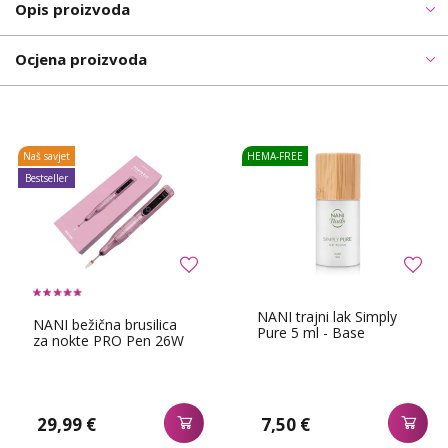
Opis proizvoda
Ocjena proizvoda
Naš savjet
HEMA-FREE
Bestseller
NANI trajni lak Simply
NANI bežična brusilica
Pure 5 ml - Base
za nokte PRO Pen 26W
29,99 €
7,50 €