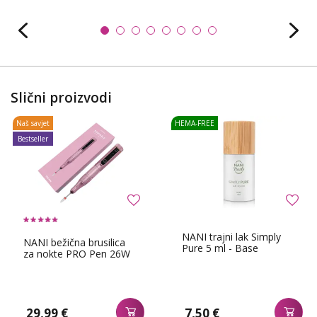
Slični proizvodi
Naš savjet
HEMA-FREE
Bestseller
NANI trajni lak Simply
NANI bežična brusilica
Pure 5 ml - Base
za nokte PRO Pen 26W
29,99 €
7,50 €