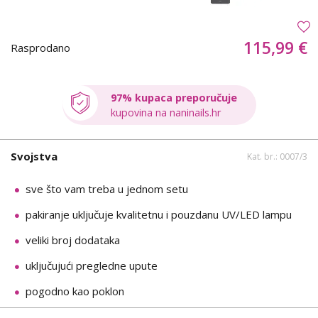
115,99 €
Rasprodano
97% kupaca preporučuje
kupovina na naninails.hr
Svojstva
Kat. br.: 0007/3
sve što vam treba u jednom setu
pakiranje uključuje kvalitetnu i pouzdanu UV/LED lampu
veliki broj dodataka
uključujući pregledne upute
pogodno kao poklon