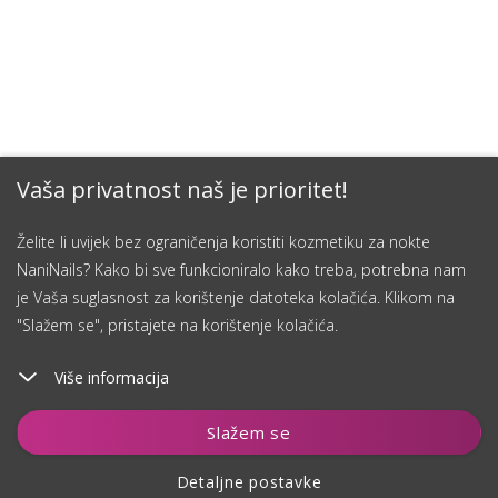
Vaša privatnost naš je prioritet!
Želite li uvijek bez ograničenja koristiti kozmetiku za nokte
NaniNails? Kako bi sve funkcioniralo kako treba, potrebna nam
je Vaša suglasnost za korištenje datoteka kolačića. Klikom na
"Slažem se", pristajete na korištenje kolačića.
Više informacija
Dodaj u košaricu
Slažem se
Detaljne postavke