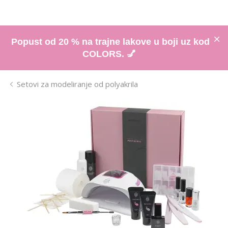
Popust od 20 % na trajne lakove u boji uz kod
COLORS. 💅
Setovi za modeliranje od polyakrila