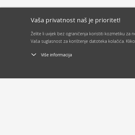
Vaša privatnost naš je prioritet!
Želite li uvijek bez ograničenja koristiti kozmetiku z
Vaša suglasnost za korištenje datoteka kolačića. Kliko
Više informacija
Poštarina
Ša
od 2.9 €
o