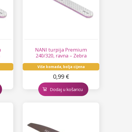
m
NANI turpija Premium
a
240/320, ravna – Zebra
Više komada, bolja cijena
0,99 €
Dodaj u košaricu