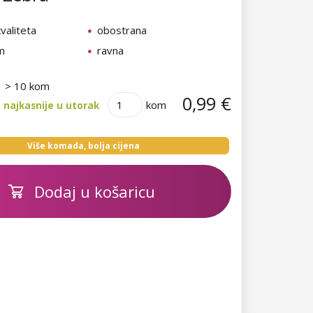
valiteta
obostrana
m
ravna
> 10 kom
0,99 €
kom
 najkasnije u utorak
Više komada, bolja cijena
Dodaj u košaricu