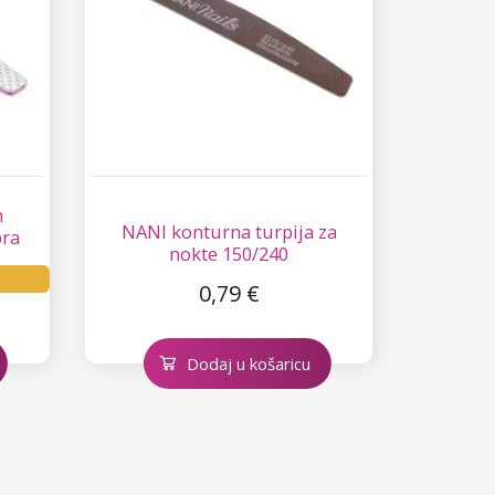
m
NANI konturna turpija za
bra
nokte 150/240
0,79 €
Dodaj u košaricu