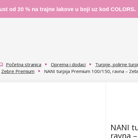
ust od 20 % na trajne lakove u boji uz kod COLORS.
Početna stranica
Oprema i dodaci
Turpije, polirne turpi
Zebre Premium
NANI turpija Premium 100/150, ravna – Zeb
NANI tu
ravna –