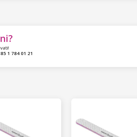
ni?
vati!
85 1 784 01 21