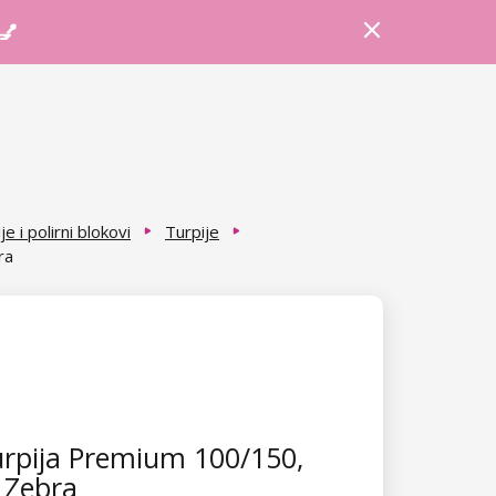
Prijava
Košarica
Savjeti
 💅
je i polirni blokovi
Turpije
ra
rpija Premium 100/150,
 Zebra