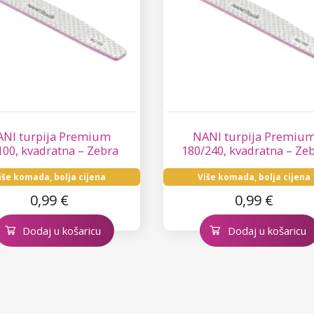
NI turpija Premium
NANI turpija Premiu
100, kvadratna – Zebra
180/240, kvadratna – Ze
iše komada, bolja cijena
Više komada, bolja cijena
0,99 €
0,99 €
Dodaj u košaricu
Dodaj u košaricu