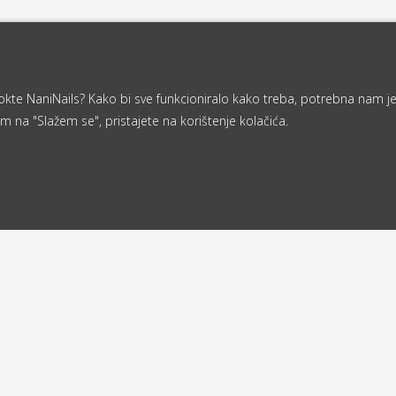
a nokte NaniNails? Kako bi sve funkcioniralo kako treba, potrebna nam j
m na "Slažem se", pristajete na korištenje kolačića.
Od 40 €
ljemo u roku
besplatna
d 24 sata
dostava