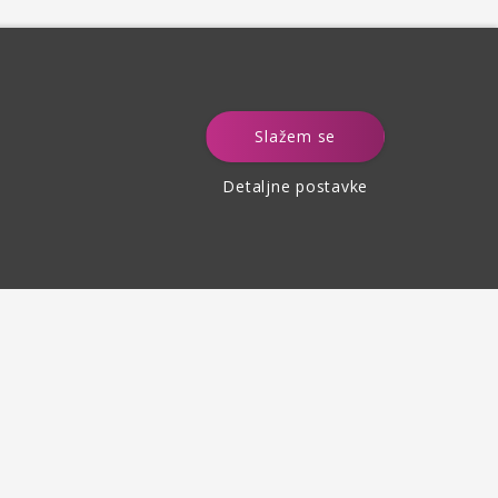
e
Slažem se
Detaljne postavke
Povrat robe
do 30 dana