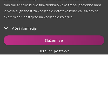
NaniNails? Kako bi sve funkcioniralo kako treba, potrebna nam
je Vaša suglasnost za korištenje datoteka kolačića. Klikom na
"Slažem se", pristajete na korištenje kolačića.
Više informacija
Dodaj u košaricu
Slažem se
Detaljne postavke