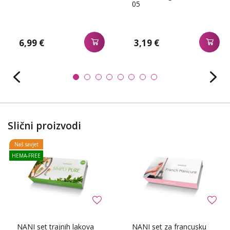
05
6,99 €
3,19 €
Slični proizvodi
Naš savjet
HEMA-FREE
NANI set trajnih lakova
NANI set za francusku