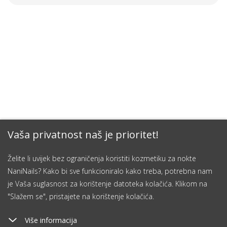
Vaša privatnost naš je prioritet!
Želite li uvijek bez ograničenja koristiti kozmetiku za nokte
NaniNails? Kako bi sve funkcioniralo kako treba, potrebna nam
je Vaša suglasnost za korištenje datoteka kolačića. Klikom na
"Slažem se", pristajete na korištenje kolačića.
Više informacija