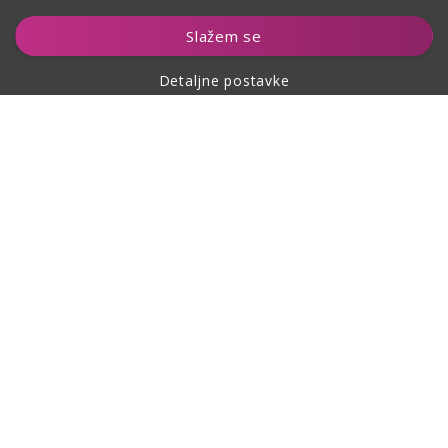
Dodaj u košaricu
Slažem se
Detaljne postavke
O kupovini